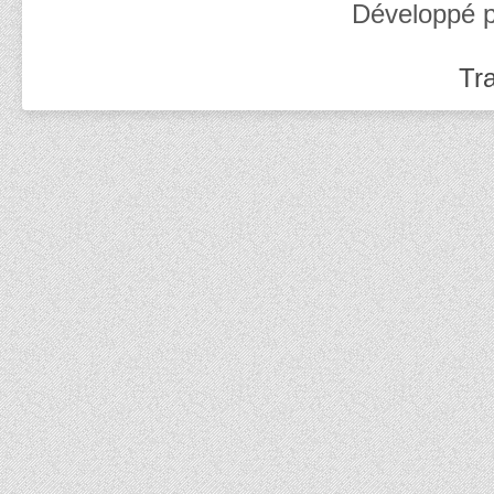
Développé 
Tra