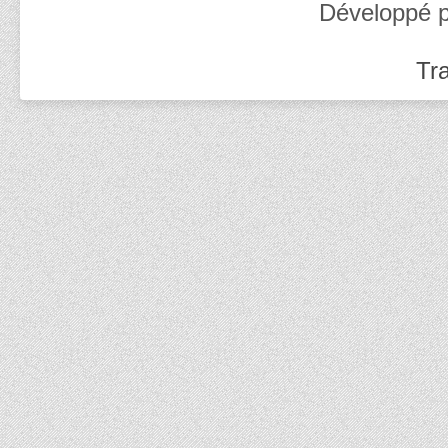
Développé 
Tra