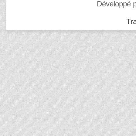
Développé 
Tra