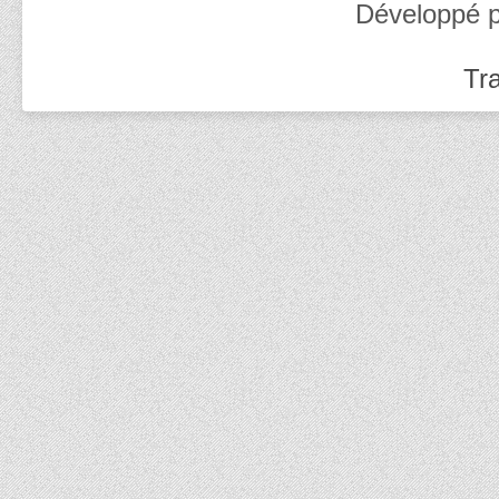
Développé 
Tra