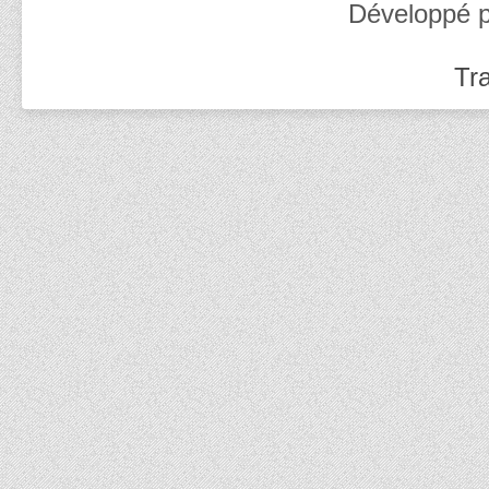
Développé 
Tra