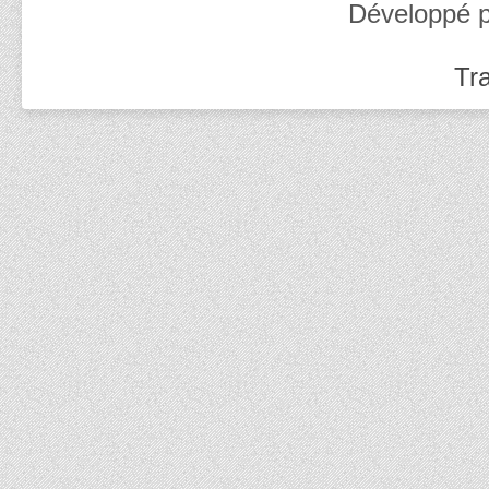
Développé 
Tra