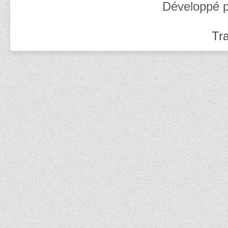
Développé 
Tra