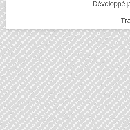
Développé 
Tra