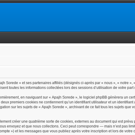
jh Sorede » et ses partenaires affiliés (désignés ci-après par « nous », « notre », 
isent toutes les informations collectées lors des sessions d’utilisation de votre part
emièrement, en naviguant sur « Apajh Sorede », le logiciel phpBB génèrera un certa
s deux premiers cookies ne contiennent qu’un identifiant utilisateur et un identif
gation sur les sujets de « Apajh Sorede », archivant de ce fait tous les sujets que 
lement créer une quatrième sorte de cookies, externes au document qui est prévu p
ous envoyez et que nous collectons. Ceci peut correspondre — mais n’est pas limit
 compte ») et les messages que vous publiez après votre inscription et lors de votr