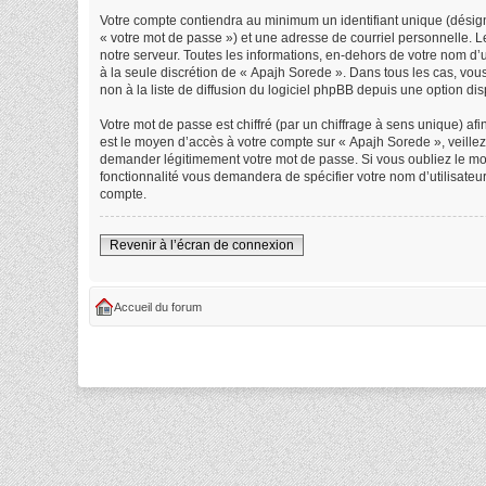
Votre compte contiendra au minimum un identifiant unique (désign
« votre mot de passe ») et une adresse de courriel personnelle. 
notre serveur. Toutes les informations, en-dehors de votre nom d’ut
à la seule discrétion de « Apajh Sorede ». Dans tous les cas, vo
non à la liste de diffusion du logiciel phpBB depuis une option di
Votre mot de passe est chiffré (par un chiffrage à sens unique) afi
est le moyen d’accès à votre compte sur « Apajh Sorede », veille
demander légitimement votre mot de passe. Si vous oubliez le mot 
fonctionnalité vous demandera de spécifier votre nom d’utilisateu
compte.
Revenir à l’écran de connexion
Accueil du forum