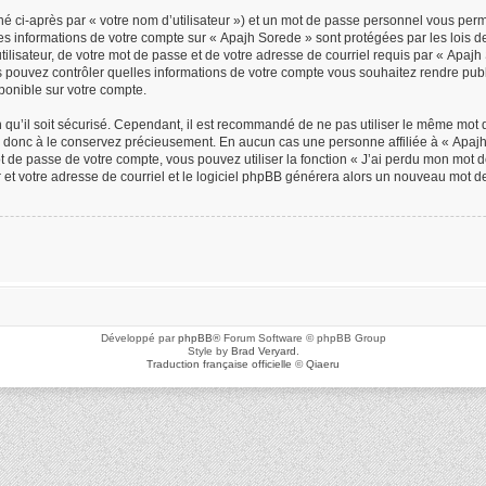
é ci-après par « votre nom d’utilisateur ») et un mot de passe personnel vous per
Les informations de votre compte sur « Apajh Sorede » sont protégées par les lois 
ilisateur, de votre mot de passe et de votre adresse de courriel requis par « Apajh S
us pouvez contrôler quelles informations de votre compte vous souhaitez rendre p
sponible sur votre compte.
n qu’il soit sécurisé. Cependant, il est recommandé de ne pas utiliser le même mot d
z donc à le conservez précieusement. En aucun cas une personne affiliée à « Apajh 
de passe de votre compte, vous pouvez utiliser la fonction « J’ai perdu mon mot de
r et votre adresse de courriel et le logiciel phpBB générera alors un nouveau mot d
Développé par
phpBB
® Forum Software © phpBB Group
Style by
Brad Veryard
.
Traduction française officielle
©
Qiaeru