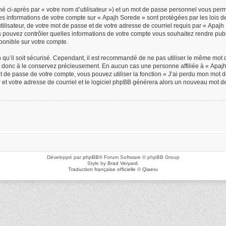
é ci-après par « votre nom d’utilisateur ») et un mot de passe personnel vous per
Les informations de votre compte sur « Apajh Sorede » sont protégées par les lois 
ilisateur, de votre mot de passe et de votre adresse de courriel requis par « Apajh S
us pouvez contrôler quelles informations de votre compte vous souhaitez rendre p
sponible sur votre compte.
n qu’il soit sécurisé. Cependant, il est recommandé de ne pas utiliser le même mot d
z donc à le conservez précieusement. En aucun cas une personne affiliée à « Apajh 
de passe de votre compte, vous pouvez utiliser la fonction « J’ai perdu mon mot de
r et votre adresse de courriel et le logiciel phpBB générera alors un nouveau mot d
Développé par
phpBB
® Forum Software © phpBB Group
Style by
Brad Veryard
.
Traduction française officielle
©
Qiaeru