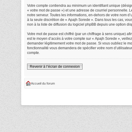
Votre compte contiendra au minimum un identifiant unique (désign
« votre mot de passe ») et une adresse de courriel personnelle. 
notre serveur. Toutes les informations, en-dehors de votre nom d’ut
à la seule discrétion de « Apajh Sorede ». Dans tous les cas, vo
non à la liste de diffusion du logiciel phpBB depuis une option di
Votre mot de passe est chiffré (par un chiffrage à sens unique) afi
est le moyen d’accès à votre compte sur « Apajh Sorede », veille
demander légitimement votre mot de passe. Si vous oubliez le mot 
fonctionnalité vous demandera de spécifier votre nom d’utilisateu
compte.
Revenir à l’écran de connexion
Accueil du forum