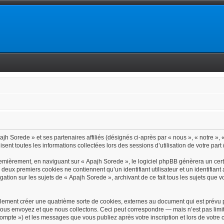
jh Sorede » et ses partenaires affiliés (désignés ci-après par « nous », « notre », 
isent toutes les informations collectées lors des sessions d’utilisation de votre part
emièrement, en naviguant sur « Apajh Sorede », le logiciel phpBB génèrera un certa
s deux premiers cookies ne contiennent qu’un identifiant utilisateur et un identif
gation sur les sujets de « Apajh Sorede », archivant de ce fait tous les sujets que 
lement créer une quatrième sorte de cookies, externes au document qui est prévu p
ous envoyez et que nous collectons. Ceci peut correspondre — mais n’est pas limit
 compte ») et les messages que vous publiez après votre inscription et lors de votr