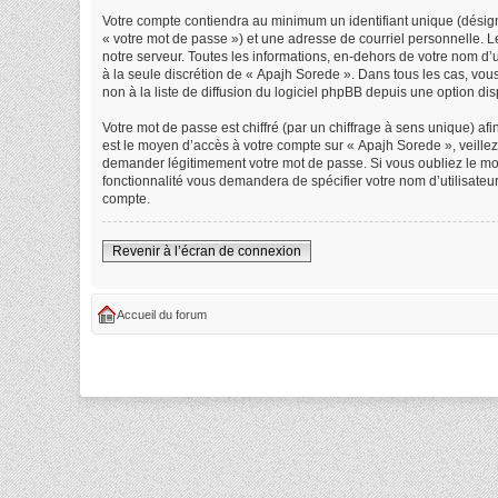
Votre compte contiendra au minimum un identifiant unique (désign
« votre mot de passe ») et une adresse de courriel personnelle. 
notre serveur. Toutes les informations, en-dehors de votre nom d’ut
à la seule discrétion de « Apajh Sorede ». Dans tous les cas, vo
non à la liste de diffusion du logiciel phpBB depuis une option di
Votre mot de passe est chiffré (par un chiffrage à sens unique) afi
est le moyen d’accès à votre compte sur « Apajh Sorede », veille
demander légitimement votre mot de passe. Si vous oubliez le mot 
fonctionnalité vous demandera de spécifier votre nom d’utilisateu
compte.
Revenir à l’écran de connexion
Accueil du forum