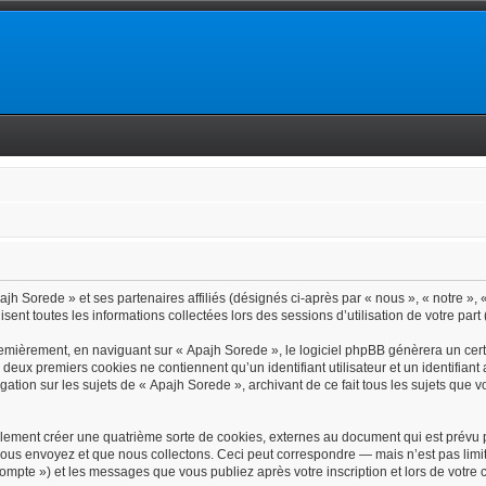
jh Sorede » et ses partenaires affiliés (désignés ci-après par « nous », « notre », 
isent toutes les informations collectées lors des sessions d’utilisation de votre part
emièrement, en naviguant sur « Apajh Sorede », le logiciel phpBB génèrera un certa
s deux premiers cookies ne contiennent qu’un identifiant utilisateur et un identif
gation sur les sujets de « Apajh Sorede », archivant de ce fait tous les sujets que 
lement créer une quatrième sorte de cookies, externes au document qui est prévu p
ous envoyez et que nous collectons. Ceci peut correspondre — mais n’est pas limit
 compte ») et les messages que vous publiez après votre inscription et lors de votr