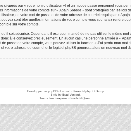
é ci-après par « votre nom d’utilisateur ») et un mot de passe personnel vous per
Les informations de votre compte sur « Apajh Sorede » sont protégées par les lois 
ilisateur, de votre mot de passe et de votre adresse de courriel requis par « Apajh S
us pouvez contrôler quelles informations de votre compte vous souhaitez rendre p
sponible sur votre compte.
n qu’il soit sécurisé. Cependant, il est recommandé de ne pas utiliser le même mot d
z donc à le conservez précieusement. En aucun cas une personne affiliée à « Apajh 
de passe de votre compte, vous pouvez utiliser la fonction « J’ai perdu mon mot de
r et votre adresse de courriel et le logiciel phpBB générera alors un nouveau mot d
Développé par
phpBB
® Forum Software © phpBB Group
Style by
Brad Veryard
.
Traduction française officielle
©
Qiaeru