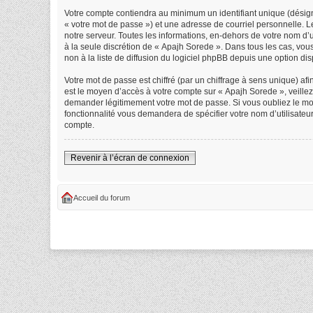
Votre compte contiendra au minimum un identifiant unique (désign
« votre mot de passe ») et une adresse de courriel personnelle. 
notre serveur. Toutes les informations, en-dehors de votre nom d’ut
à la seule discrétion de « Apajh Sorede ». Dans tous les cas, vo
non à la liste de diffusion du logiciel phpBB depuis une option di
Votre mot de passe est chiffré (par un chiffrage à sens unique) afi
est le moyen d’accès à votre compte sur « Apajh Sorede », veille
demander légitimement votre mot de passe. Si vous oubliez le mot 
fonctionnalité vous demandera de spécifier votre nom d’utilisateu
compte.
Revenir à l’écran de connexion
Accueil du forum