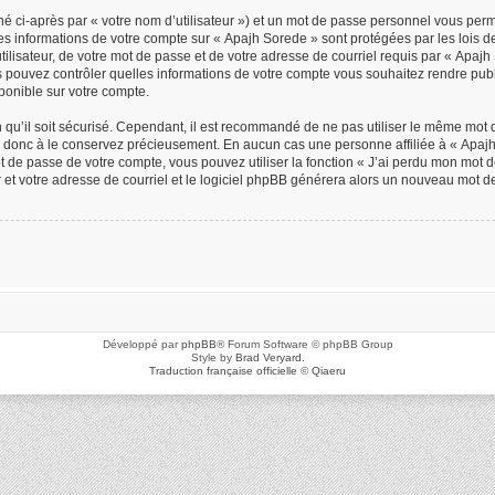
é ci-après par « votre nom d’utilisateur ») et un mot de passe personnel vous per
Les informations de votre compte sur « Apajh Sorede » sont protégées par les lois 
ilisateur, de votre mot de passe et de votre adresse de courriel requis par « Apajh S
us pouvez contrôler quelles informations de votre compte vous souhaitez rendre p
sponible sur votre compte.
n qu’il soit sécurisé. Cependant, il est recommandé de ne pas utiliser le même mot d
z donc à le conservez précieusement. En aucun cas une personne affiliée à « Apajh 
de passe de votre compte, vous pouvez utiliser la fonction « J’ai perdu mon mot de
r et votre adresse de courriel et le logiciel phpBB générera alors un nouveau mot d
Développé par
phpBB
® Forum Software © phpBB Group
Style by
Brad Veryard
.
Traduction française officielle
©
Qiaeru