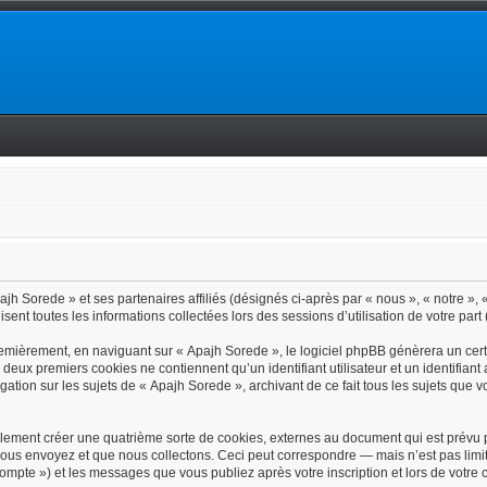
jh Sorede » et ses partenaires affiliés (désignés ci-après par « nous », « notre », 
isent toutes les informations collectées lors des sessions d’utilisation de votre part
emièrement, en naviguant sur « Apajh Sorede », le logiciel phpBB génèrera un certa
s deux premiers cookies ne contiennent qu’un identifiant utilisateur et un identif
gation sur les sujets de « Apajh Sorede », archivant de ce fait tous les sujets que 
lement créer une quatrième sorte de cookies, externes au document qui est prévu p
ous envoyez et que nous collectons. Ceci peut correspondre — mais n’est pas limit
 compte ») et les messages que vous publiez après votre inscription et lors de votr