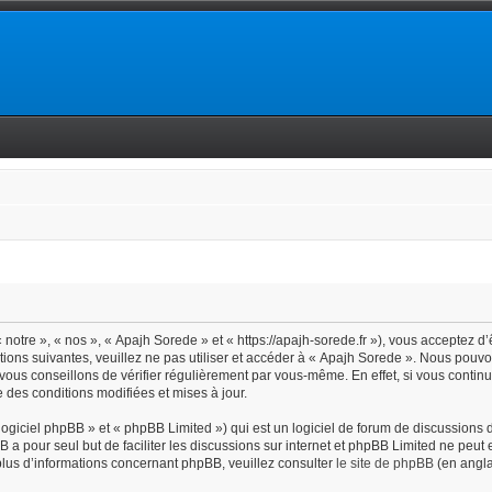
notre », « nos », « Apajh Sorede » et « https://apajh-sorede.fr »), vous acceptez d
tions suivantes, veuillez ne pas utiliser et accéder à « Apajh Sorede ». Nous pouv
vous conseillons de vérifier régulièrement par vous-même. En effet, si vous contin
 des conditions modifiées et mises à jour.
giciel phpBB » et « phpBB Limited ») qui est un logiciel de forum de discussions 
BB a pour seul but de faciliter les discussions sur internet et phpBB Limited ne pe
lus d’informations concernant phpBB, veuillez consulter
le site de phpBB
(en angla