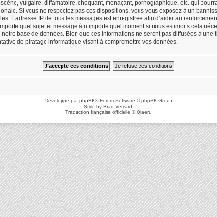
cène, vulgaire, diffamatoire, choquant, menaçant, pornographique, etc. qui pourrait
ionale. Si vous ne respectez pas ces dispositions, vous vous exposez à un bannisse
icielles. L’adresse IP de tous les messages est enregistrée afin d’aider au renforceme
n’importe quel sujet et message à n’importe quel moment si nous estimons cela néces
notre base de données. Bien que ces informations ne seront pas diffusées à une ti
ative de piratage informatique visant à compromettre vos données.
Développé par
phpBB
® Forum Software © phpBB Group
Style by
Brad Veryard
.
Traduction française officielle
©
Qiaeru