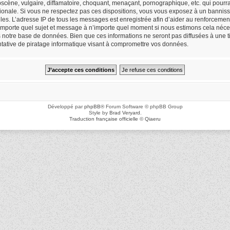
cène, vulgaire, diffamatoire, choquant, menaçant, pornographique, etc. qui pourrait
ionale. Si vous ne respectez pas ces dispositions, vous vous exposez à un bannisse
icielles. L’adresse IP de tous les messages est enregistrée afin d’aider au renforceme
n’importe quel sujet et message à n’importe quel moment si nous estimons cela néces
notre base de données. Bien que ces informations ne seront pas diffusées à une ti
ative de piratage informatique visant à compromettre vos données.
Développé par
phpBB
® Forum Software © phpBB Group
Style by
Brad Veryard
.
Traduction française officielle
©
Qiaeru