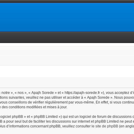
notre », « nos », « Apajh Sorede » et « https://apajh-sorede.fr »), vous acceptez d
tions suivantes, veuillez ne pas utiliser et accéder à « Apajh Sorede ». Nous pouv
vous conseillons de vérifier régulièrement par vous-même. En effet, si vous contin
 des conditions modifiées et mises à jour.
giciel phpBB » et « phpBB Limited ») qui est un logiciel de forum de discussions 
BB a pour seul but de faciliter les discussions sur internet et phpBB Limited ne pe
lus d’informations concernant phpBB, veuillez consulter
le site de phpBB
(en angla