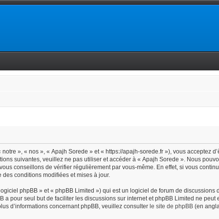
notre », « nos », « Apajh Sorede » et « https://apajh-sorede.fr »), vous acceptez d
tions suivantes, veuillez ne pas utiliser et accéder à « Apajh Sorede ». Nous pouv
vous conseillons de vérifier régulièrement par vous-même. En effet, si vous contin
 des conditions modifiées et mises à jour.
giciel phpBB » et « phpBB Limited ») qui est un logiciel de forum de discussions 
BB a pour seul but de faciliter les discussions sur internet et phpBB Limited ne pe
lus d’informations concernant phpBB, veuillez consulter
le site de phpBB
(en angla