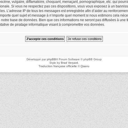
cène, vulgaire, diffamatoire, choquant, menaçant, pornographique, etc. qui pourrait
ionale. Si vous ne respectez pas ces dispositions, vous vous exposez à un bannisse
icielles. L’adresse IP de tous les messages est enregistrée afin d’aider au renforceme
n’importe quel sujet et message à n’importe quel moment si nous estimons cela néces
notre base de données. Bien que ces informations ne seront pas diffusées à une ti
ative de piratage informatique visant à compromettre vos données.
Développé par
phpBB
® Forum Software © phpBB Group
Style by
Brad Veryard
.
Traduction française officielle
©
Qiaeru