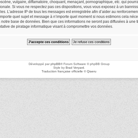
cène, vulgaire, diffamatoire, choquant, menaçant, pornographique, etc. qui pourrait
ionale. Si vous ne respectez pas ces dispositions, vous vous exposez à un bannisse
icielles. L’adresse IP de tous les messages est enregistrée afin d’aider au renforceme
n’importe quel sujet et message à n’importe quel moment si nous estimons cela néces
notre base de données. Bien que ces informations ne seront pas diffusées à une ti
ative de piratage informatique visant à compromettre vos données.
Développé par
phpBB
® Forum Software © phpBB Group
Style by
Brad Veryard
.
Traduction française officielle
©
Qiaeru