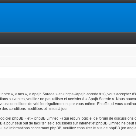
notre », « nos », « Apajh Sorede » et « https://apajh-sorede.fr »), vous acceptez d
tions suivantes, veuillez ne pas utiliser et accéder à « Apajh Sorede ». Nous pouv
vous conseillons de vérifier régulièrement par vous-même. En effet, si vous contin
 des conditions modifiées et mises à jour.
giciel phpBB » et « phpBB Limited ») qui est un logiciel de forum de discussions 
BB a pour seul but de faciliter les discussions sur internet et phpBB Limited ne pe
lus d’informations concernant phpBB, veuillez consulter
le site de phpBB
(en angla