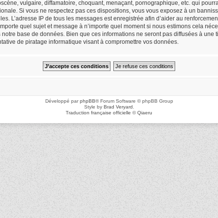
cène, vulgaire, diffamatoire, choquant, menaçant, pornographique, etc. qui pourrait
ionale. Si vous ne respectez pas ces dispositions, vous vous exposez à un bannisse
icielles. L’adresse IP de tous les messages est enregistrée afin d’aider au renforceme
n’importe quel sujet et message à n’importe quel moment si nous estimons cela néces
notre base de données. Bien que ces informations ne seront pas diffusées à une ti
ative de piratage informatique visant à compromettre vos données.
Développé par
phpBB
® Forum Software © phpBB Group
Style by
Brad Veryard
.
Traduction française officielle
©
Qiaeru