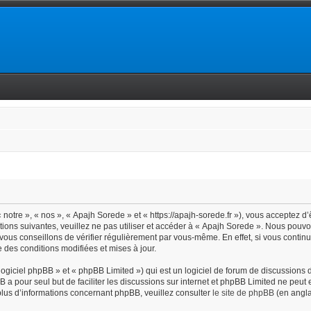
notre », « nos », « Apajh Sorede » et « https://apajh-sorede.fr »), vous acceptez d
tions suivantes, veuillez ne pas utiliser et accéder à « Apajh Sorede ». Nous pouv
vous conseillons de vérifier régulièrement par vous-même. En effet, si vous contin
 des conditions modifiées et mises à jour.
giciel phpBB » et « phpBB Limited ») qui est un logiciel de forum de discussions 
BB a pour seul but de faciliter les discussions sur internet et phpBB Limited ne pe
lus d’informations concernant phpBB, veuillez consulter
le site de phpBB
(en angla