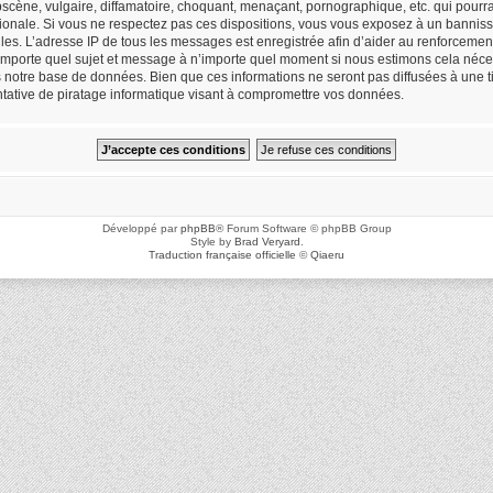
cène, vulgaire, diffamatoire, choquant, menaçant, pornographique, etc. qui pourrait
ionale. Si vous ne respectez pas ces dispositions, vous vous exposez à un bannisse
icielles. L’adresse IP de tous les messages est enregistrée afin d’aider au renforceme
n’importe quel sujet et message à n’importe quel moment si nous estimons cela néces
notre base de données. Bien que ces informations ne seront pas diffusées à une ti
ative de piratage informatique visant à compromettre vos données.
Développé par
phpBB
® Forum Software © phpBB Group
Style by
Brad Veryard
.
Traduction française officielle
©
Qiaeru