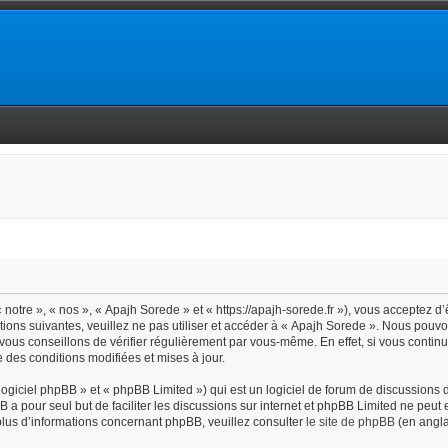
notre », « nos », « Apajh Sorede » et « https://apajh-sorede.fr »), vous acceptez d
tions suivantes, veuillez ne pas utiliser et accéder à « Apajh Sorede ». Nous pouv
vous conseillons de vérifier régulièrement par vous-même. En effet, si vous contin
 des conditions modifiées et mises à jour.
giciel phpBB » et « phpBB Limited ») qui est un logiciel de forum de discussions 
BB a pour seul but de faciliter les discussions sur internet et phpBB Limited ne pe
lus d’informations concernant phpBB, veuillez consulter
le site de phpBB
(en angla