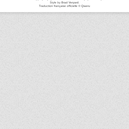
Style by
Brad Veryard
.
Traduction française officielle
©
Qiaeru