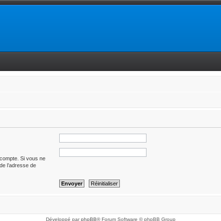
 compte. Si vous ne
t de l’adresse de
Développé par
phpBB
® Forum Software © phpBB Group