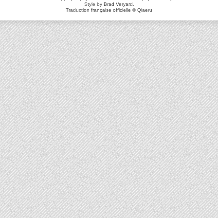
Style by
Brad Veryard
.
Traduction française officielle
©
Qiaeru