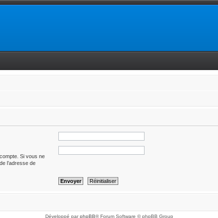
 compte. Si vous ne
t de l’adresse de
Développé par
phpBB
® Forum Software © phpBB Group