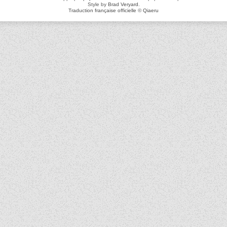
Style by
Brad Veryard
.
Traduction française officielle
©
Qiaeru