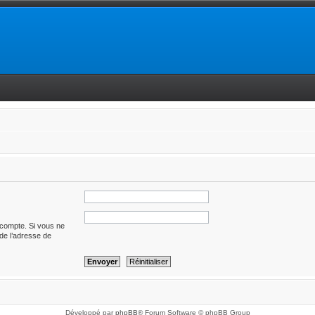
 compte. Si vous ne
t de l’adresse de
Développé par
phpBB
® Forum Software © phpBB Group