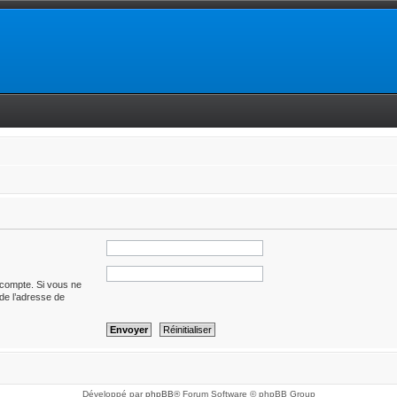
 compte. Si vous ne
t de l’adresse de
Développé par
phpBB
® Forum Software © phpBB Group