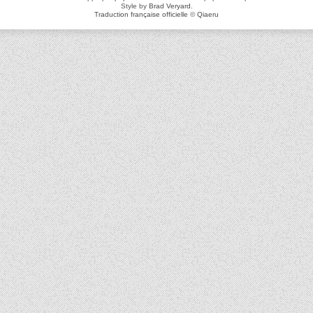
Style by
Brad Veryard
.
Traduction française officielle
©
Qiaeru