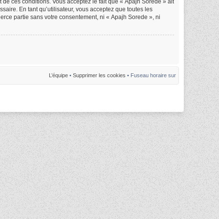
nt de ces conditions. Vous acceptez le fait que « Apajh Sorede » ait
saire. En tant qu’utilisateur, vous acceptez que toutes les
erce partie sans votre consentement, ni « Apajh Sorede », ni
L’équipe
•
Supprimer les cookies
• Fuseau horaire sur