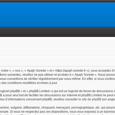
notre », « nos », « Apajh Sorede » et « https://apajh-sorede.fr »), vous acceptez d
tions suivantes, veuillez ne pas utiliser et accéder à « Apajh Sorede ». Nous pouv
vous conseillons de vérifier régulièrement par vous-même. En effet, si vous contin
 des conditions modifiées et mises à jour.
giciel phpBB » et « phpBB Limited ») qui est un logiciel de forum de discussions 
BB a pour seul but de faciliter les discussions sur internet et phpBB Limited ne pe
lus d’informations concernant phpBB, veuillez consulter
le site de phpBB
(en angla
cène, vulgaire, diffamatoire, choquant, menaçant, pornographique, etc. qui pourrait
ionale. Si vous ne respectez pas ces dispositions, vous vous exposez à un bannisse