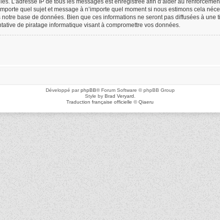
icielles. L’adresse IP de tous les messages est enregistrée afin d’aider au renforceme
n’importe quel sujet et message à n’importe quel moment si nous estimons cela néces
notre base de données. Bien que ces informations ne seront pas diffusées à une ti
ative de piratage informatique visant à compromettre vos données.
Développé par
phpBB
® Forum Software © phpBB Group
Style by
Brad Veryard
.
Traduction française officielle
©
Qiaeru