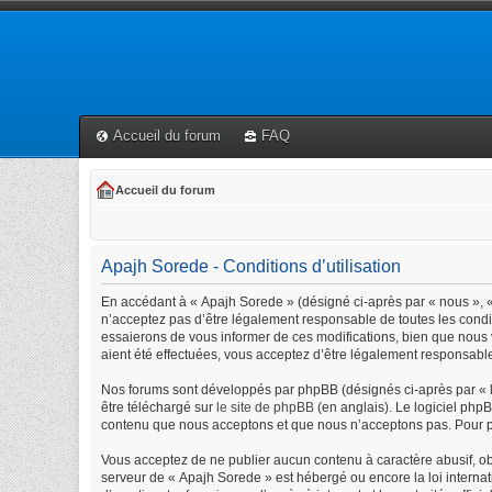
Accueil du forum
FAQ
Accueil du forum
Apajh Sorede - Conditions d’utilisation
En accédant à « Apajh Sorede » (désigné ci-après par « nous », « 
n’acceptez pas d’être légalement responsable de toutes les condi
essaierons de vous informer de ces modifications, bien que nous 
aient été effectuées, vous acceptez d’être légalement responsable
Nos forums sont développés par phpBB (désignés ci-après par « lo
être téléchargé sur
le site de phpBB
(en anglais). Le logiciel php
contenu que nous acceptons et que nous n’acceptons pas. Pour p
Vous acceptez de ne publier aucun contenu à caractère abusif, obs
serveur de « Apajh Sorede » est hébergé ou encore la loi internat