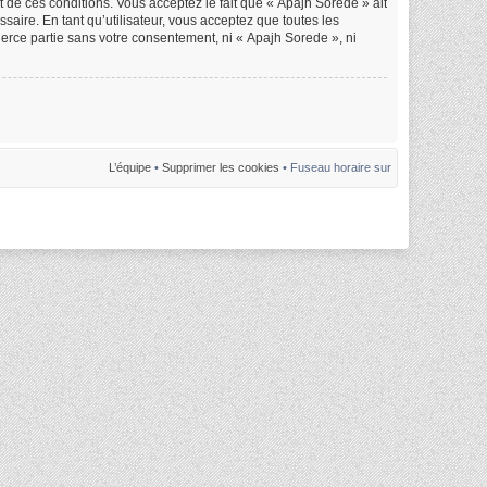
nt de ces conditions. Vous acceptez le fait que « Apajh Sorede » ait
saire. En tant qu’utilisateur, vous acceptez que toutes les
erce partie sans votre consentement, ni « Apajh Sorede », ni
L’équipe
•
Supprimer les cookies
• Fuseau horaire sur