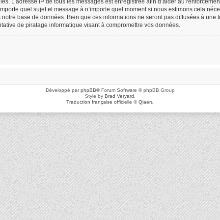
icielles. L’adresse IP de tous les messages est enregistrée afin d’aider au renforceme
n’importe quel sujet et message à n’importe quel moment si nous estimons cela néces
notre base de données. Bien que ces informations ne seront pas diffusées à une ti
ative de piratage informatique visant à compromettre vos données.
Développé par
phpBB
® Forum Software © phpBB Group
Style by
Brad Veryard
.
Traduction française officielle
©
Qiaeru