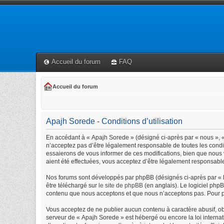
Accueil du forum
FAQ
Accueil du forum
Apajh Sorede - Conditions d’utilisation
En accédant à « Apajh Sorede » (désigné ci-après par « nous », « 
n’acceptez pas d’être légalement responsable de toutes les condi
essaierons de vous informer de ces modifications, bien que nous 
aient été effectuées, vous acceptez d’être légalement responsable
Nos forums sont développés par phpBB (désignés ci-après par « lo
être téléchargé sur
le site de phpBB
(en anglais). Le logiciel php
contenu que nous acceptons et que nous n’acceptons pas. Pour p
Vous acceptez de ne publier aucun contenu à caractère abusif, obs
serveur de « Apajh Sorede » est hébergé ou encore la loi internat