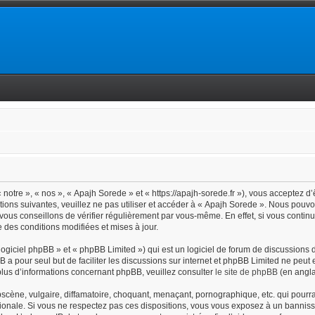
notre », « nos », « Apajh Sorede » et « https://apajh-sorede.fr »), vous acceptez d
tions suivantes, veuillez ne pas utiliser et accéder à « Apajh Sorede ». Nous pouv
vous conseillons de vérifier régulièrement par vous-même. En effet, si vous contin
 des conditions modifiées et mises à jour.
giciel phpBB » et « phpBB Limited ») qui est un logiciel de forum de discussions 
BB a pour seul but de faciliter les discussions sur internet et phpBB Limited ne pe
lus d’informations concernant phpBB, veuillez consulter
le site de phpBB
(en angla
cène, vulgaire, diffamatoire, choquant, menaçant, pornographique, etc. qui pourrait
ionale. Si vous ne respectez pas ces dispositions, vous vous exposez à un bannisse