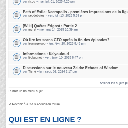
par
rixou
» mar. juil. 01, 2025 4:20 pm
Path of Exile: Necropolis - premières impressions de la lig
par
sebdebytes
» ven. juin 13, 2025 5:39 pm
[Wiki] Quêtes Frigost : Partie 2
par
myrel
» mer. mai 14, 2025 10:39 am
Où lire les scans GTO après la fin des épisodes?
par
fromageloop
» jeu. févr. 20, 2025 8:45 pm
Informations : Ka'youloud
par
léobugnet
» ven. janv. 10, 2025 8:47 pm
Discussions sur le nouveau Zelda: Echoes of Wisdom
par
Tisné
» lun. sept. 02, 2024 2:17 pm
Afficher les sujets p
Publier un nouveau sujet
Revenir à « %s » Accueil du forum
QUI EST EN LIGNE ?