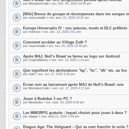
par
MonsieurCode
» jeu. févr. 05, 2026 10:55 am
[Wiki] Bonus de groupe et récompenses dans les songes in
par
rouxcompile
» mer. janv. 21, 2026 10:22 am
Europa Universalis IV : vos astuces, mods et DLC préférés 
par
rivièreux
» lun. déc. 22, 2025 3:51 pm
Comment accéder au Village Zoth ?
par
rouxcompile
» lun. nov. 24, 2025 12:45 pm
Après MAJ, Null’s Brawl se ferme au logo sur Android
par
CoqDuBitume
» mer. nov. 19, 2025 1:14 pm
Que signifient les abréviations "bp", "bc", "db" etc. au foo
par
velor
» lun. oct. 27, 2025 3:20 pm
Écran noir au lancement après MAJ de Null's Brawl: une
par
MonsieurCode
» ven. oct. 17, 2025 4:17 pm
Jouer à Budokai 3 sur PC ?
par
bleududev
» lun. sept. 29, 2025 8:38 pm
Les MMORPG gratuits : lequel choisir pour jouer à deux ?
par
claque
» mar. août 12, 2025 2:49 pm
Dragon Age: The Veilguard – Qui va oser franchir le voile ?