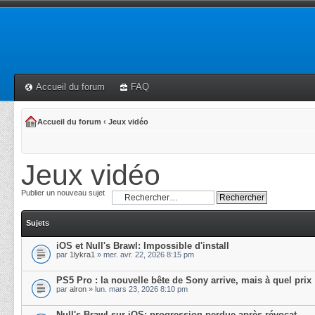
Accueil du forum
FAQ
Accueil du forum
‹
Jeux vidéo
Jeux vidéo
Publier un nouveau sujet
Sujets
iOS et Null's Brawl: Impossible d'install
par
1lykra1
» mer. avr. 22, 2026 8:15 pm
PS5 Pro : la nouvelle bête de Sony arrive, mais à quel prix
par
alron
» lun. mars 23, 2026 8:10 pm
Null's Brawl sur iOS: progression perdue après révocat