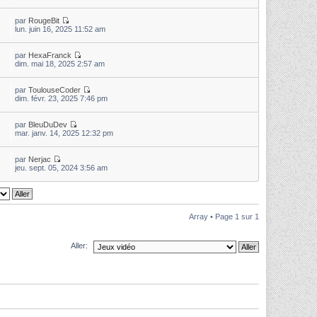
par
RougeBit
lun. juin 16, 2025 11:52 am
par
HexaFranck
dim. mai 18, 2025 2:57 am
par
ToulouseCoder
dim. févr. 23, 2025 7:46 pm
par
BleuDuDev
mar. janv. 14, 2025 12:32 pm
par
Nerjac
jeu. sept. 05, 2024 3:56 am
Array • Page
1
sur
1
Aller: