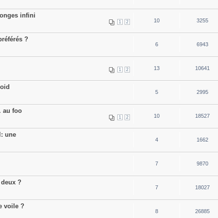
onges infini
10
3255
1
2
préférés ?
6
6943
13
10641
1
2
roid
5
2995
. au foo
10
18527
1
2
l: une
4
1662
7
9870
 deux ?
7
18027
e voile ?
8
26885