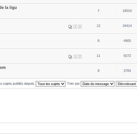
e la ligu
7
18010
12
24414
1
2
8
4905
11
9272
1
2
dom
8
3704
es sujets publiés depuis:
Trier par