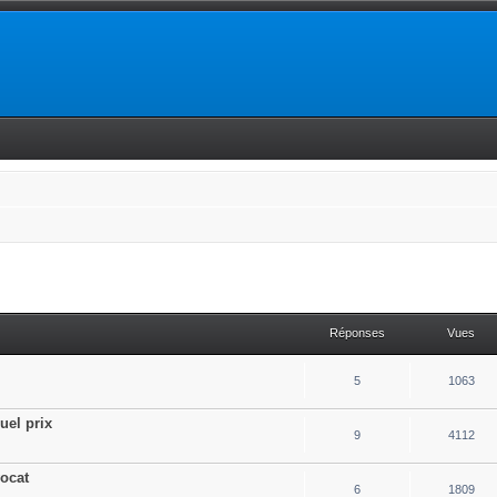
Réponses
Vues
5
1063
uel prix
9
4112
vocat
6
1809