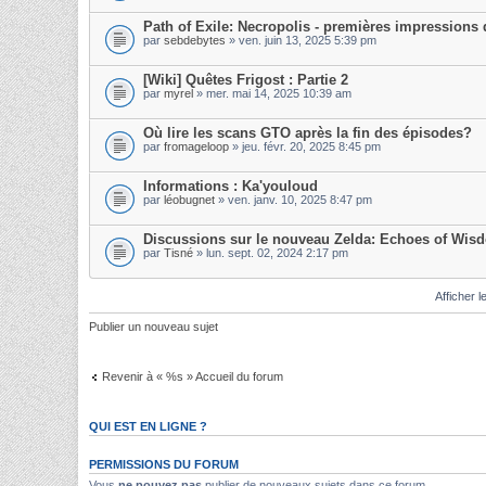
Path of Exile: Necropolis - premières impressions d
par
sebdebytes
» ven. juin 13, 2025 5:39 pm
[Wiki] Quêtes Frigost : Partie 2
par
myrel
» mer. mai 14, 2025 10:39 am
Où lire les scans GTO après la fin des épisodes?
par
fromageloop
» jeu. févr. 20, 2025 8:45 pm
Informations : Ka'youloud
par
léobugnet
» ven. janv. 10, 2025 8:47 pm
Discussions sur le nouveau Zelda: Echoes of Wis
par
Tisné
» lun. sept. 02, 2024 2:17 pm
Afficher l
Publier un nouveau sujet
Revenir à « %s » Accueil du forum
QUI EST EN LIGNE ?
PERMISSIONS DU FORUM
Vous
ne pouvez pas
publier de nouveaux sujets dans ce forum