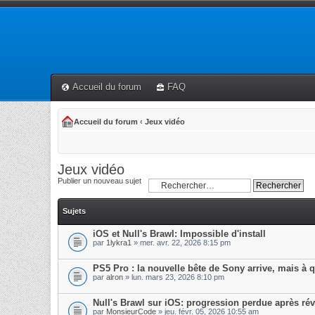
Accueil du forum
FAQ
Accueil du forum
‹
Jeux vidéo
Jeux vidéo
Publier un nouveau sujet
Sujets
iOS et Null's Brawl: Impossible d'install
par
1lykra1
» mer. avr. 22, 2026 8:15 pm
PS5 Pro : la nouvelle bête de Sony arrive, mais à q
par
alron
» lun. mars 23, 2026 8:10 pm
Null's Brawl sur iOS: progression perdue après ré
par
MonsieurCode
» jeu. févr. 05, 2026 10:55 am