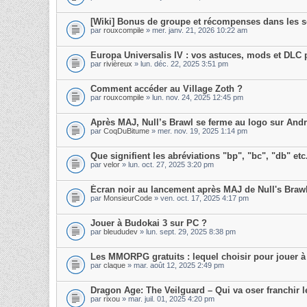
[Wiki] Bonus de groupe et récompenses dans les s
par
rouxcompile
» mer. janv. 21, 2026 10:22 am
Europa Universalis IV : vos astuces, mods et DLC 
par
rivièreux
» lun. déc. 22, 2025 3:51 pm
Comment accéder au Village Zoth ?
par
rouxcompile
» lun. nov. 24, 2025 12:45 pm
Après MAJ, Null’s Brawl se ferme au logo sur And
par
CoqDuBitume
» mer. nov. 19, 2025 1:14 pm
Que signifient les abréviations "bp", "bc", "db" etc
par
velor
» lun. oct. 27, 2025 3:20 pm
Écran noir au lancement après MAJ de Null's Braw
par
MonsieurCode
» ven. oct. 17, 2025 4:17 pm
Jouer à Budokai 3 sur PC ?
par
bleududev
» lun. sept. 29, 2025 8:38 pm
Les MMORPG gratuits : lequel choisir pour jouer à
par
claque
» mar. août 12, 2025 2:49 pm
Dragon Age: The Veilguard – Qui va oser franchir l
par
rixou
» mar. juil. 01, 2025 4:20 pm