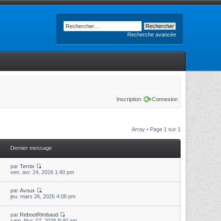
Recherche avancée
Inscription
Connexion
Array • Page
1
sur
1
Dernier message
par
Ternix
ven. avr. 24, 2026 1:40 pm
par
Avoux
jeu. mars 26, 2026 4:08 pm
par
RebootRimbaud
sam. févr. 07, 2026 9:40 am