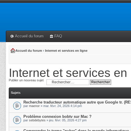
Accueil du forum
FAQ
Accueil du forum
‹
Internet et services en ligne
Internet et services en 
Publier un nouveau sujet
Sujets
Recherche traducteur automatique autre que Google tr. (R
par
maenor
» mar. févr. 24, 2026 4:14 pm
Problème connexion bobtv sur Mac ?
par
sebdebytes
» jeu. févr. 05, 2026 4:27 pm
Comprendre le terme "nuker" dans le monde informatique