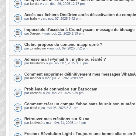
par
kerdal
» ven. déc. 26, 2025 12:17 pm
Accès aux fichiers OneDrive après désactivation du compte
par
fraliq
» ven. nov. 07, 2025 6:42 pm
Impossible d'accéder à Crunchyscan, message de blocage
par
Xaroux
» mar. oct. 21, 2025 1:39 pm
Clubic propose du contenu inapproprié ?
par
zinedevine
» jeu. oct. 09, 2025 8:52 pm
Adresse mail @ymail.fr : mythe ou réalité ?
par
bleududev
» jeu. août 07, 2025 3:55 pm
Comment supprimer définitivement mes messages Whats
par
maenor
» mar. juil. 29, 2025 8:09 pm
Problème de connexion sur Bazoocam
par
cordeau
» jeu. mai 29, 2025 8:39 pm
Comment créer un compte Yahoo sans fournir son numéro
par
tisné
» jeu. mai 08, 2025 3:21 pm
Retrouver mes créations sur Kizoa
par
ledévoté
» mar. févr. 11, 2025 1:44 pm
Freebox Révolution Light : Toujours une bonne affaire en 2