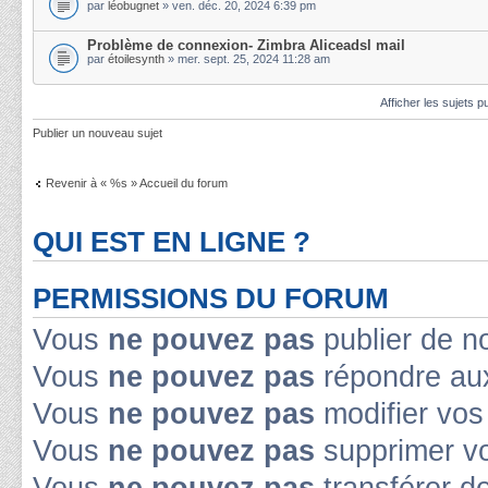
par
léobugnet
» ven. déc. 20, 2024 6:39 pm
Problème de connexion- Zimbra Aliceadsl mail
par
étoilesynth
» mer. sept. 25, 2024 11:28 am
Afficher les sujets p
Publier un nouveau sujet
Revenir à « %s » Accueil du forum
QUI EST EN LIGNE ?
PERMISSIONS DU FORUM
Vous
ne pouvez pas
publier de n
Vous
ne pouvez pas
répondre aux
Vous
ne pouvez pas
modifier vo
Vous
ne pouvez pas
supprimer v