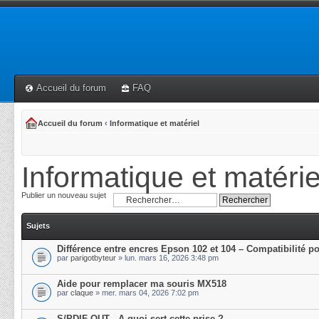
Accueil du forum
FAQ
Accueil du forum
‹
Informatique et matériel
Informatique et matérie
Publier un nouveau sujet
Sujets
Différence entre encres Epson 102 et 104 – Compatibilité p
par
parigotbyteur
» lun. mars 16, 2026 3:48 pm
Aide pour remplacer ma souris MX518
par
claque
» mer. mars 04, 2026 7:02 pm
S/PDIF OUT - A quoi sert cette prise ?