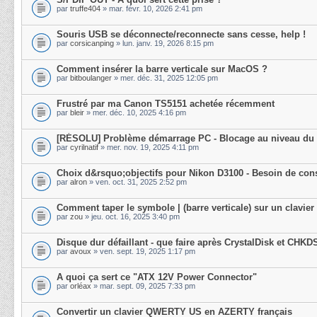
par
truffe404
» mar. févr. 10, 2026 2:41 pm
Souris USB se déconnecte/reconnecte sans cesse, help !
par
corsicanping
» lun. janv. 19, 2026 8:15 pm
Comment insérer la barre verticale sur MacOS ?
par
bitboulanger
» mer. déc. 31, 2025 12:05 pm
Frustré par ma Canon TS5151 achetée récemment
par
bleir
» mer. déc. 10, 2025 4:16 pm
[RÉSOLU] Problème démarrage PC - Blocage au niveau du
par
cyrilnatif
» mer. nov. 19, 2025 4:11 pm
Choix d&rsquo;objectifs pour Nikon D3100 - Besoin de cons
par
alron
» ven. oct. 31, 2025 2:52 pm
Comment taper le symbole | (barre verticale) sur un clavier
par
zou
» jeu. oct. 16, 2025 3:40 pm
Disque dur défaillant - que faire après CrystalDisk et CHKD
par
avoux
» ven. sept. 19, 2025 1:17 pm
A quoi ça sert ce "ATX 12V Power Connector"
par
orléax
» mar. sept. 09, 2025 7:33 pm
Convertir un clavier QWERTY US en AZERTY français