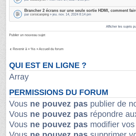
Brancher 2 écrans sur une seule sortie HDMI, comment fair
par
corsicanping
» jeu. nov. 14, 2024 8:14 pm
Afficher les sujets p
Publier un nouveau sujet
Revenir à « %s » Accueil du forum
QUI EST EN LIGNE ?
Array
PERMISSIONS DU FORUM
Vous
ne pouvez pas
publier de n
Vous
ne pouvez pas
répondre aux
Vous
ne pouvez pas
modifier vo
Vous
ne pouvez pas
supprimer v