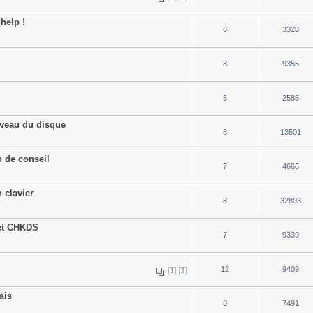
help !
6
3328
8
9355
5
2585
veau du disque
8
13501
n de conseil
7
4666
 clavier
8
32803
 et CHKDS
7
9339
12
9409
1
2
ais
8
7491