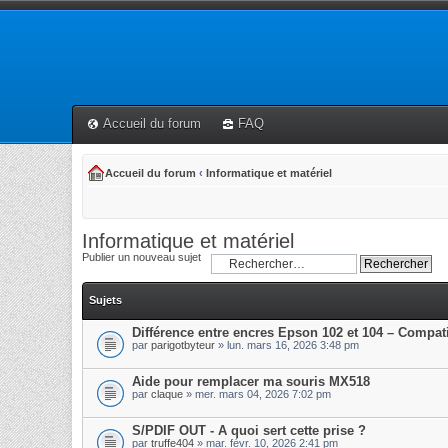
Accueil du forum
FAQ
Accueil du forum
‹
Informatique et matériel
Informatique et matériel
Publier un nouveau sujet
Sujets
Différence entre encres Epson 102 et 104 – Compati
par
parigotbyteur
» lun. mars 16, 2026 3:48 pm
Aide pour remplacer ma souris MX518
par
claque
» mer. mars 04, 2026 7:02 pm
S/PDIF OUT - A quoi sert cette prise ?
par
truffe404
» mar. févr. 10, 2026 2:41 pm