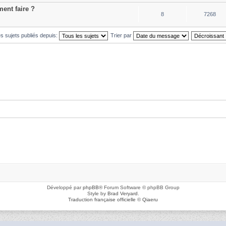
ent faire ?
8
7268
es sujets publiés depuis:
Trier par
Développé par
phpBB
® Forum Software © phpBB Group
Style by
Brad Veryard
.
Traduction française officielle
©
Qiaeru