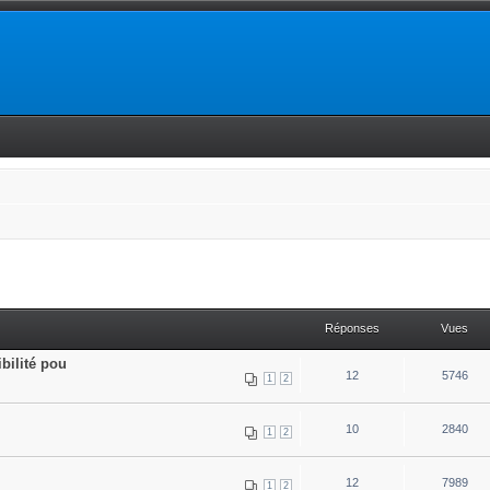
Réponses
Vues
bilité pou
12
5746
1
2
10
2840
1
2
12
7989
1
2