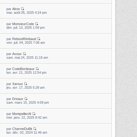
par
Alron
mar. août 05, 2025 4:24 pm
par
MonsieurCode
dim. juil. 13, 2025 1:59 pm
par
RebootRimbaud
ven. juil. 04, 2025 7:06 am
par
Avoux
sam. mai 24, 2025 11:19 am
par
CodeBordeaux
lun. avr. 21, 2025 12:54 pm
par
Xaroux
jeu. avr. 17, 2025 5:28 am
par
Dreaux
sam. mars 15, 2025 4:09 pm
par
MontpellierAI
mer. janv. 22, 2025 8:42 am
par
CharmeDuBit
lun. déc. 02, 2024 11:46 am