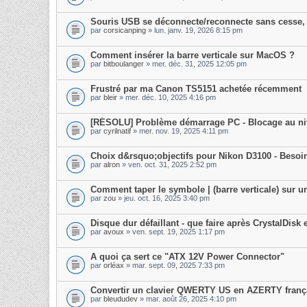
Souris USB se déconnecte/reconnecte sans cesse, 
par
corsicanping
» lun. janv. 19, 2026 8:15 pm
Comment insérer la barre verticale sur MacOS ?
par
bitboulanger
» mer. déc. 31, 2025 12:05 pm
Frustré par ma Canon TS5151 achetée récemment
par
bleir
» mer. déc. 10, 2025 4:16 pm
[RÉSOLU] Problème démarrage PC - Blocage au ni
par
cyrilnatif
» mer. nov. 19, 2025 4:11 pm
Choix d&rsquo;objectifs pour Nikon D3100 - Besoi
par
alron
» ven. oct. 31, 2025 2:52 pm
Comment taper le symbole | (barre verticale) sur un
par
zou
» jeu. oct. 16, 2025 3:40 pm
Disque dur défaillant - que faire après CrystalDisk
par
avoux
» ven. sept. 19, 2025 1:17 pm
A quoi ça sert ce "ATX 12V Power Connector"
par
orléax
» mar. sept. 09, 2025 7:33 pm
Convertir un clavier QWERTY US en AZERTY franç
par
bleududev
» mar. août 26, 2025 4:10 pm