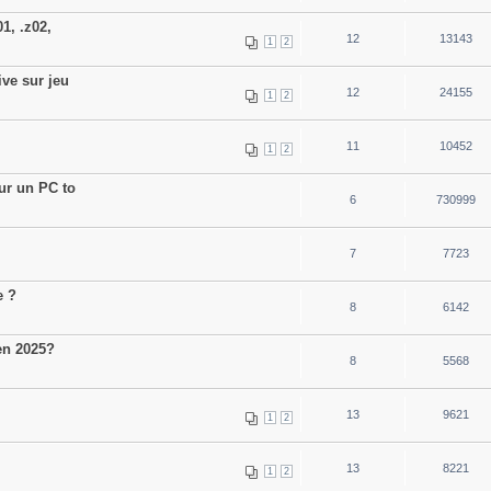
1, .z02,
12
13143
1
2
ve sur jeu
12
24155
1
2
11
10452
1
2
ur un PC to
6
730999
7
7723
e ?
8
6142
en 2025?
8
5568
13
9621
1
2
13
8221
1
2