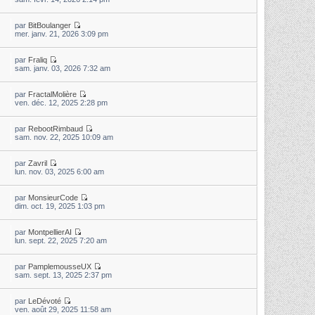
par
BitBoulanger
mer. janv. 21, 2026 3:09 pm
par
Fraliq
sam. janv. 03, 2026 7:32 am
par
FractalMolière
ven. déc. 12, 2025 2:28 pm
par
RebootRimbaud
sam. nov. 22, 2025 10:09 am
par
Zavril
lun. nov. 03, 2025 6:00 am
par
MonsieurCode
dim. oct. 19, 2025 1:03 pm
par
MontpellierAI
lun. sept. 22, 2025 7:20 am
par
PamplemousseUX
sam. sept. 13, 2025 2:37 pm
par
LeDévoté
ven. août 29, 2025 11:58 am