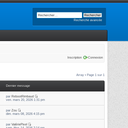
Recherche avancée
Inscription
Connexion
Array • Page
1
sur
1
Dernier message
par
RebootRimbaud
ven. mars 20, 2026 1:31 pm
par
Zou
dim. mars 08, 2026 4:15 pm
par
ValériePixel
sam. févr. 14, 2026 2:14 pm