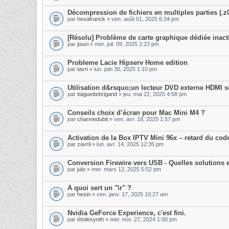
Décompression de fichiers en multiples parties (.z0
par
hexafranck
» ven. août 01, 2025 6:34 pm
[Résolu] Problème de carte graphique dédiée inacti
par
jouvi
» mer. juil. 09, 2025 2:23 pm
Probleme Lacie Hipserv Home edition
par
tavri
» lun. juin 30, 2025 1:10 pm
Utilisation d&rsquo;un lecteur DVD externe HDMI s
par
baguettebrigand
» jeu. mai 22, 2025 4:58 pm
Conseils choix d’écran pour Mac Mini M4 ?
par
charmedubit
» ven. avr. 18, 2025 1:57 pm
Activation de la Box IPTV Mini 96x – retard du cod
par
zavril
» lun. avr. 14, 2025 12:35 pm
Conversion Firewire vers USB - Quelles solutions 
par
julo
» mer. mars 12, 2025 5:52 pm
À quoi sert un "\r" ?
par
hexin
» ven. janv. 17, 2025 10:27 am
Nvidia GeForce Experience, c'est fini.
par
étoilesynth
» mer. nov. 27, 2024 1:00 pm