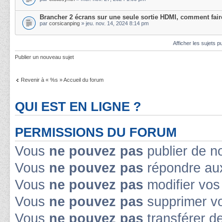
Brancher 2 écrans sur une seule sortie HDMI, comment fair
par
corsicanping
» jeu. nov. 14, 2024 8:14 pm
Afficher les sujets p
Publier un nouveau sujet
Revenir à « %s » Accueil du forum
QUI EST EN LIGNE ?
PERMISSIONS DU FORUM
Vous
ne pouvez pas
publier de n
Vous
ne pouvez pas
répondre aux
Vous
ne pouvez pas
modifier vo
Vous
ne pouvez pas
supprimer v
Vous
ne pouvez pas
transférer d