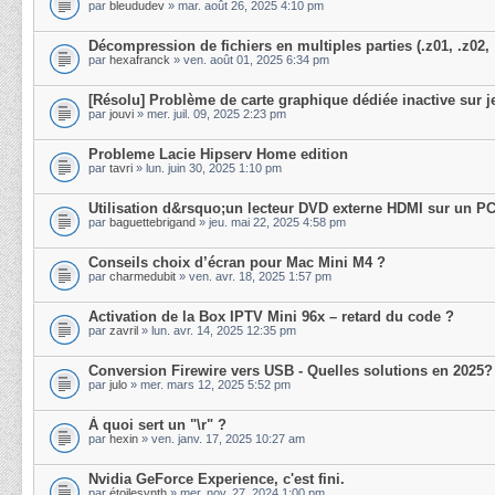
par
bleududev
» mar. août 26, 2025 4:10 pm
Décompression de fichiers en multiples parties (.z01, .z02,
par
hexafranck
» ven. août 01, 2025 6:34 pm
[Résolu] Problème de carte graphique dédiée inactive sur j
par
jouvi
» mer. juil. 09, 2025 2:23 pm
Probleme Lacie Hipserv Home edition
par
tavri
» lun. juin 30, 2025 1:10 pm
Utilisation d&rsquo;un lecteur DVD externe HDMI sur un PC
par
baguettebrigand
» jeu. mai 22, 2025 4:58 pm
Conseils choix d’écran pour Mac Mini M4 ?
par
charmedubit
» ven. avr. 18, 2025 1:57 pm
Activation de la Box IPTV Mini 96x – retard du code ?
par
zavril
» lun. avr. 14, 2025 12:35 pm
Conversion Firewire vers USB - Quelles solutions en 2025?
par
julo
» mer. mars 12, 2025 5:52 pm
À quoi sert un "\r" ?
par
hexin
» ven. janv. 17, 2025 10:27 am
Nvidia GeForce Experience, c'est fini.
par
étoilesynth
» mer. nov. 27, 2024 1:00 pm