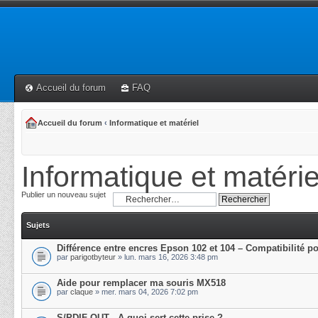
Accueil du forum
FAQ
Accueil du forum
‹
Informatique et matériel
Informatique et matérie
Publier un nouveau sujet
Sujets
Différence entre encres Epson 102 et 104 – Compatibilité p
par
parigotbyteur
» lun. mars 16, 2026 3:48 pm
Aide pour remplacer ma souris MX518
par
claque
» mer. mars 04, 2026 7:02 pm
S/PDIF OUT - A quoi sert cette prise ?