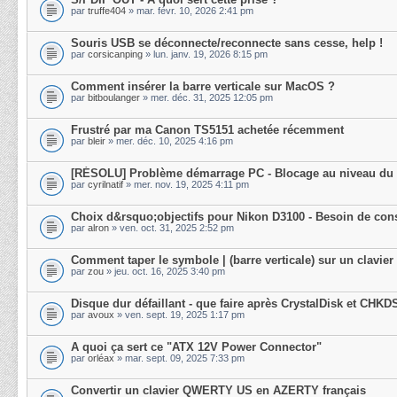
par
truffe404
» mar. févr. 10, 2026 2:41 pm
Souris USB se déconnecte/reconnecte sans cesse, help !
par
corsicanping
» lun. janv. 19, 2026 8:15 pm
Comment insérer la barre verticale sur MacOS ?
par
bitboulanger
» mer. déc. 31, 2025 12:05 pm
Frustré par ma Canon TS5151 achetée récemment
par
bleir
» mer. déc. 10, 2025 4:16 pm
[RÉSOLU] Problème démarrage PC - Blocage au niveau du
par
cyrilnatif
» mer. nov. 19, 2025 4:11 pm
Choix d&rsquo;objectifs pour Nikon D3100 - Besoin de cons
par
alron
» ven. oct. 31, 2025 2:52 pm
Comment taper le symbole | (barre verticale) sur un clavier
par
zou
» jeu. oct. 16, 2025 3:40 pm
Disque dur défaillant - que faire après CrystalDisk et CHKD
par
avoux
» ven. sept. 19, 2025 1:17 pm
A quoi ça sert ce "ATX 12V Power Connector"
par
orléax
» mar. sept. 09, 2025 7:33 pm
Convertir un clavier QWERTY US en AZERTY français