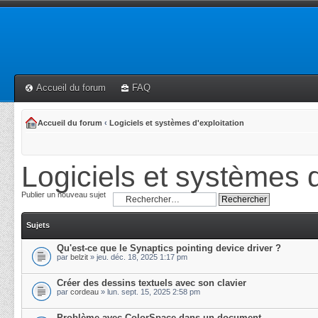
Accueil du forum
FAQ
Accueil du forum
‹
Logiciels et systèmes d'exploitation
Logiciels et systèmes d
Publier un nouveau sujet
Sujets
Qu'est-ce que le Synaptics pointing device driver ?
par
belzit
» jeu. déc. 18, 2025 1:17 pm
Créer des dessins textuels avec son clavier
par
cordeau
» lun. sept. 15, 2025 2:58 pm
Problème avec ColorSpace dans un document