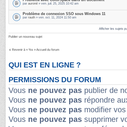
par
auroné
» ven. juil. 25, 2025 10:42 am
Problème de connexion SSO sous Windows 11
par
rauth
» ven. oct. 11, 2024 11:50 am
Afficher les sujets p
Publier un nouveau sujet
Revenir à « %s » Accueil du forum
QUI EST EN LIGNE ?
PERMISSIONS DU FORUM
Vous
ne pouvez pas
publier de n
Vous
ne pouvez pas
répondre aux
Vous
ne pouvez pas
modifier vo
Vous
ne pouvez pas
supprimer v