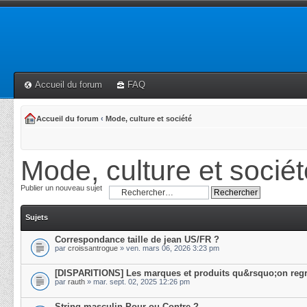
Accueil du forum
FAQ
Accueil du forum
‹
Mode, culture et société
Mode, culture et sociét
Publier un nouveau sujet
Sujets
Correspondance taille de jean US/FR ?
par
croissantrogue
» ven. mars 06, 2026 3:23 pm
[DISPARITIONS] Les marques et produits qu&rsquo;on regr
par
rauth
» mar. sept. 02, 2025 12:26 pm
String masculin Pour ou Contre ?