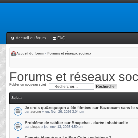
Accueil du forum
FAQ
Accueil du forum
‹
Forums et réseaux sociaux
Forums et réseaux soc
Publier un nouveau sujet
Sujets
Je crois qu&rsquo;on a été filmées sur Bazoocam sans le 
par
auroné
» jeu. févr. 26, 2026 3:04 pm
Problème de sablier sur Snapchat - durée inhabituelle
par
ploque
» jeu. nov. 13, 2025 4:50 pm
Compte bloqué sur Le Bon Coin : solutions ?