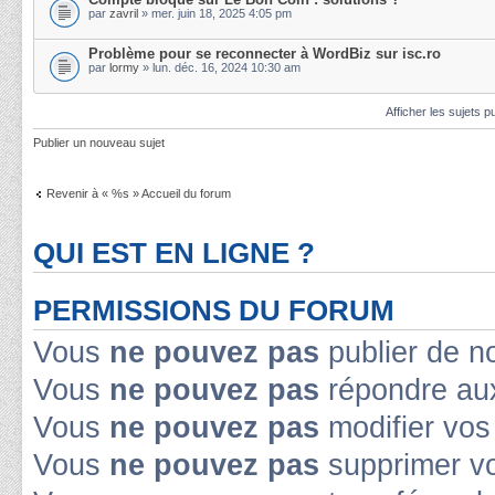
par
zavril
» mer. juin 18, 2025 4:05 pm
Problème pour se reconnecter à WordBiz sur isc.ro
par
lormy
» lun. déc. 16, 2024 10:30 am
Afficher les sujets p
Publier un nouveau sujet
Revenir à « %s » Accueil du forum
QUI EST EN LIGNE ?
PERMISSIONS DU FORUM
Vous
ne pouvez pas
publier de n
Vous
ne pouvez pas
répondre aux
Vous
ne pouvez pas
modifier vo
Vous
ne pouvez pas
supprimer v