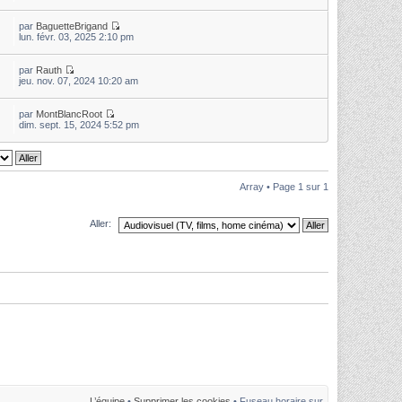
par
BaguetteBrigand
lun. févr. 03, 2025 2:10 pm
par
Rauth
jeu. nov. 07, 2024 10:20 am
par
MontBlancRoot
dim. sept. 15, 2024 5:52 pm
Array • Page
1
sur
1
Aller:
L’équipe
•
Supprimer les cookies
• Fuseau horaire sur