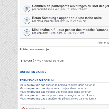
Combien de participants aux tirages au sort des jeu
par
coqdubitume
» ven. janv. 31, 2025 2:44 pm
Écran Samsung : apparition d’une tache noire
par
marquispixel
» mar. nov. 05, 2024 4:36 pm
Mini chaîne hifi : que penser des modèles Yamaha
par
léobugnet
» ven. sept. 13, 2024 6:04 pm
Afficher l
Publier un nouveau sujet
Revenir à « %s » Accueil du forum
QUI EST EN LIGNE ?
PERMISSIONS DU FORUM
Vous
ne pouvez pas
publier de nouveaux sujets dans ce forum
Vous
ne pouvez pas
répondre aux sujets dans ce forum
Vous
ne pouvez pas
modifier vos messages dans ce forum
Vous
ne pouvez pas
supprimer vos messages dans ce forum
Vous
ne pouvez pas
transférer de pièces jointes dans ce forum
Accueil du forum