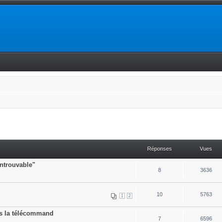
Réponses
Vues
ntrouvable"
8
3636
10
5763
1
2
s la télécommand
7
6596