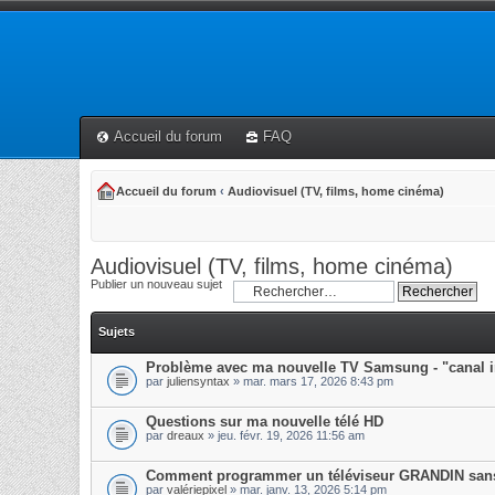
Accueil du forum
FAQ
Accueil du forum
‹
Audiovisuel (TV, films, home cinéma)
Audiovisuel (TV, films, home cinéma)
Publier un nouveau sujet
Sujets
Problème avec ma nouvelle TV Samsung - "canal i
par
juliensyntax
» mar. mars 17, 2026 8:43 pm
Questions sur ma nouvelle télé HD
par
dreaux
» jeu. févr. 19, 2026 11:56 am
Comment programmer un téléviseur GRANDIN san
par
valériepixel
» mar. janv. 13, 2026 5:14 pm