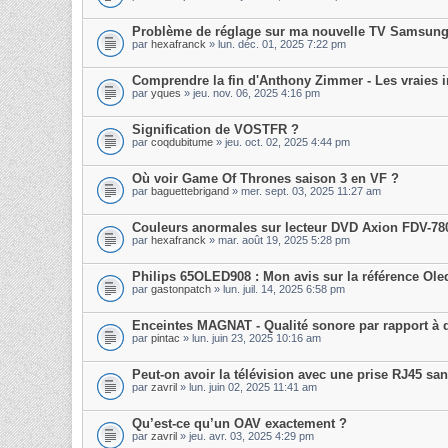
Problème de réglage sur ma nouvelle TV Samsun
par
hexafranck
» lun. déc. 01, 2025 7:22 pm
Comprendre la fin d'Anthony Zimmer - Les vraies i
par
yques
» jeu. nov. 06, 2025 4:16 pm
Signification de VOSTFR ?
par
coqdubitume
» jeu. oct. 02, 2025 4:44 pm
Où voir Game Of Thrones saison 3 en VF ?
par
baguettebrigand
» mer. sept. 03, 2025 11:27 am
Couleurs anormales sur lecteur DVD Axion FDV-78
par
hexafranck
» mar. août 19, 2025 5:28 pm
Philips 65OLED908 : Mon avis sur la référence Ole
par
gastonpatch
» lun. juil. 14, 2025 6:58 pm
Enceintes MAGNAT - Qualité sonore par rapport à 
par
pintac
» lun. juin 23, 2025 10:16 am
Peut-on avoir la télévision avec une prise RJ45 s
par
zavril
» lun. juin 02, 2025 11:41 am
Qu’est-ce qu’un OAV exactement ?
par
zavril
» jeu. avr. 03, 2025 4:29 pm