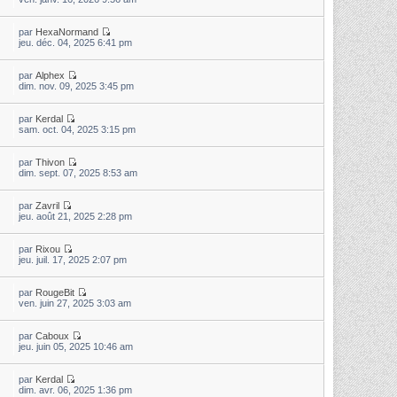
par
HexaNormand
jeu. déc. 04, 2025 6:41 pm
par
Alphex
dim. nov. 09, 2025 3:45 pm
par
Kerdal
sam. oct. 04, 2025 3:15 pm
par
Thivon
dim. sept. 07, 2025 8:53 am
par
Zavril
jeu. août 21, 2025 2:28 pm
par
Rixou
jeu. juil. 17, 2025 2:07 pm
par
RougeBit
ven. juin 27, 2025 3:03 am
par
Caboux
jeu. juin 05, 2025 10:46 am
par
Kerdal
dim. avr. 06, 2025 1:36 pm