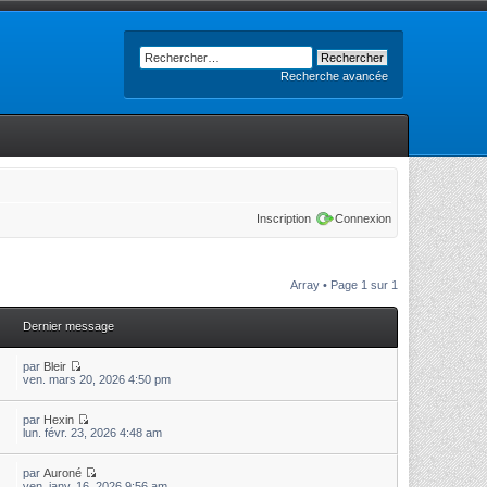
Recherche avancée
Inscription
Connexion
Array • Page
1
sur
1
Dernier message
par
Bleir
ven. mars 20, 2026 4:50 pm
par
Hexin
lun. févr. 23, 2026 4:48 am
par
Auroné
ven. janv. 16, 2026 9:56 am