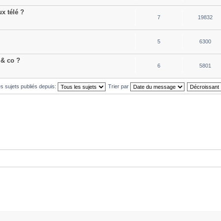
x télé ?
7
19832
5
6300
 & co ?
6
5801
es sujets publiés depuis:
Trier par