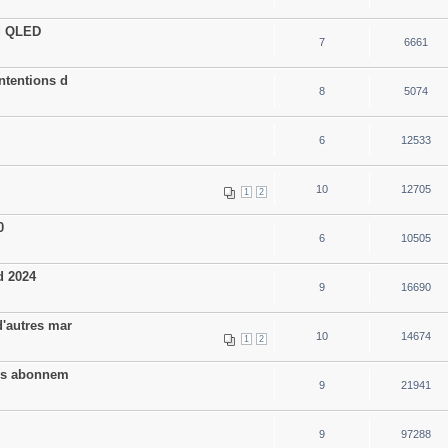
g QLED
7
6661
ntentions d
8
5074
6
12533
10
12705
1
2
0
6
10505
d 2024
9
16690
d'autres mar
10
14674
1
2
ans abonnem
9
21941
9
97288