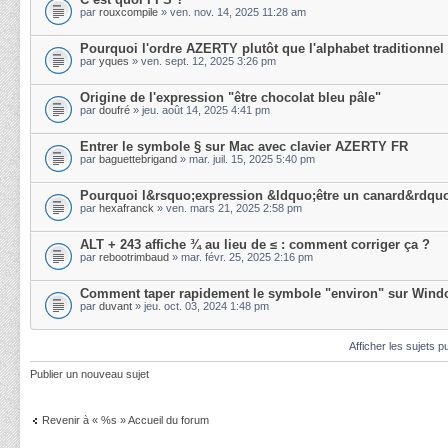
par
rouxcompile
» ven. nov. 14, 2025 11:28 am
Pourquoi l'ordre AZERTY plutôt que l'alphabet traditionnel
par
yques
» ven. sept. 12, 2025 3:26 pm
Origine de l'expression "être chocolat bleu pâle"
par
doufré
» jeu. août 14, 2025 4:41 pm
Entrer le symbole § sur Mac avec clavier AZERTY FR
par
baguettebrigand
» mar. juil. 15, 2025 5:40 pm
Pourquoi l&rsquo;expression &ldquo;être un canard&rdquo
par
hexafranck
» ven. mars 21, 2025 2:58 pm
ALT + 243 affiche ¾ au lieu de ≤ : comment corriger ça ?
par
rebootrimbaud
» mar. févr. 25, 2025 2:16 pm
Comment taper rapidement le symbole "environ" sur Wind
par
duvant
» jeu. oct. 03, 2024 1:48 pm
Afficher les sujets p
Publier un nouveau sujet
Revenir à « %s » Accueil du forum