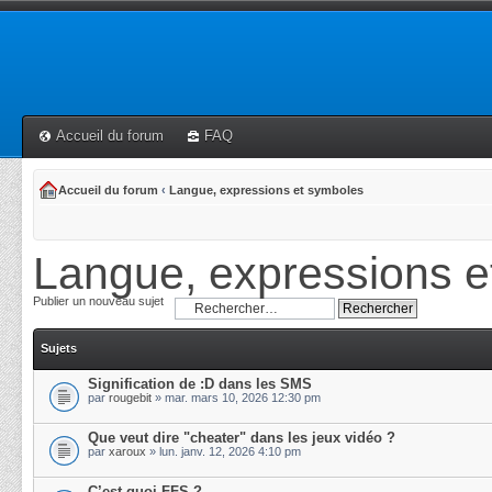
Accueil du forum
FAQ
Accueil du forum
‹
Langue, expressions et symboles
Langue, expressions e
Publier un nouveau sujet
Sujets
Signification de :D dans les SMS
par
rougebit
» mar. mars 10, 2026 12:30 pm
Que veut dire "cheater" dans les jeux vidéo ?
par
xaroux
» lun. janv. 12, 2026 4:10 pm
C’est quoi FFS ?