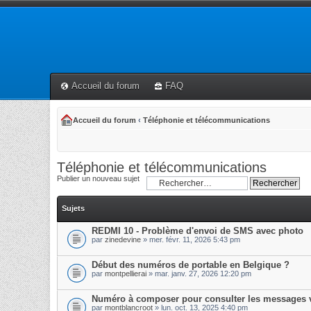
Accueil du forum
FAQ
Accueil du forum
‹
Téléphonie et télécommunications
Téléphonie et télécommunications
Publier un nouveau sujet
Sujets
REDMI 10 - Problème d'envoi de SMS avec photo
par
zinedevine
» mer. févr. 11, 2026 5:43 pm
Début des numéros de portable en Belgique ?
par
montpellierai
» mar. janv. 27, 2026 12:20 pm
Numéro à composer pour consulter les messages 
par
montblancroot
» lun. oct. 13, 2025 4:40 pm