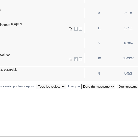
e
8
3518
phone SFR ?
11
32711
1
2
5
10964
nvainc
10
684322
1
2
ne deuxiè
8
8453
es sujets publiés depuis:
Trier par