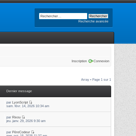
Recherche avancée
Inscription
Connexion
Array • Page
1
sur
1
Dernier message
par
LyonScript
sam. févr. 14, 2026 10:34 am
par
Rixou
jeu. janv. 29, 2026 9:30 am
par
PèreCodeur
mer. oct. 15, 2025 11:37 am