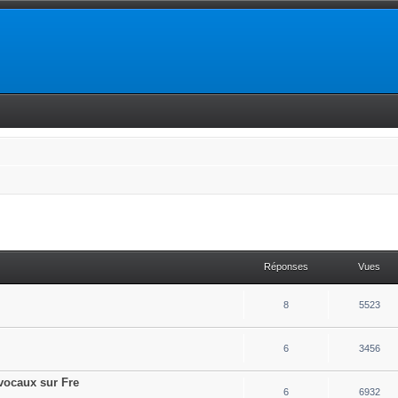
Réponses
Vues
8
5523
6
3456
vocaux sur Fre
6
6932