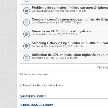
Problème de sonneries limitées sur mon téléphon
par
hexanormand
» lun. oct. 06, 2025 4:37 pm
Comment connaître mon nouveau numéro de télé
par
rivieraloop
» lun. juil. 07, 2025 1:51 pm
Numéros en 01 77 : origine et mystère ?
par
brievolt
» mer. juin 25, 2025 1:22 pm
Samsung Galaxy Z Flip 5 : enfin un pliable qui co
par
bleududev
» mer. janv. 29, 2025 7:05 pm
Utilisation de CPL en installation triphasée pour u
par
lormy
» jeu. oct. 31, 2024 12:00 pm
Afficher l
Publier un nouveau sujet
Revenir à « %s » Accueil du forum
QUI EST EN LIGNE ?
PERMISSIONS DU FORUM