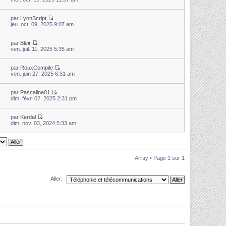
par
LyonScript
jeu. oct. 09, 2025 9:07 am
par
Bleir
ven. juil. 11, 2025 5:35 am
par
RouxCompile
ven. juin 27, 2025 6:31 am
par
Pascaline01
dim. févr. 02, 2025 2:31 pm
par
Kerdal
dim. nov. 03, 2024 5:33 am
Array • Page
1
sur
1
Aller: