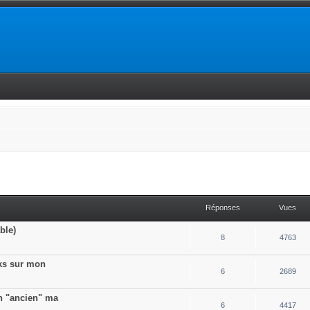
Réponses
Vues
ble)
8
4763
cks sur mon
6
2689
n "ancien" ma
6
4417