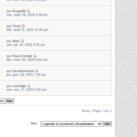
par
RougeBit
ven. sept. 26, 2025 6:48 am
par
Tisné
dim. août 31, 2025 12:05 pm
par
Velor
ven. juil. 25, 2025 9:35 am
par
RouxCompile
dim. mars 30, 2025 6:03 am
par
HexaNormand
jeu. janv. 09, 2025 7:18 am
par
LoireAlgo
mer. nov. 27, 2024 2:56 pm
Array • Page
1
sur
1
Aller: