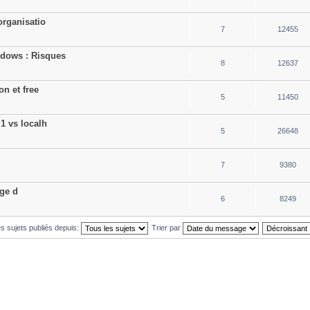
organisatio
7
12455
dows : Risques
8
12637
on et free
5
11450
1 vs localh
5
26648
7
9380
age d
6
8249
es sujets publiés depuis:
Trier par