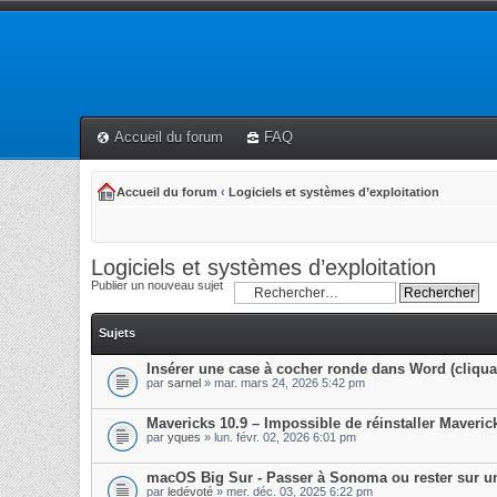
Accueil du forum
FAQ
Accueil du forum
‹
Logiciels et systèmes d’exploitation
Logiciels et systèmes d’exploitation
Publier un nouveau sujet
Sujets
Insérer une case à cocher ronde dans Word (cliqua
par
sarnel
» mar. mars 24, 2026 5:42 pm
Mavericks 10.9 – Impossible de réinstaller Maveri
par
yques
» lun. févr. 02, 2026 6:01 pm
macOS Big Sur - Passer à Sonoma ou rester sur u
par
ledévoté
» mer. déc. 03, 2025 6:22 pm