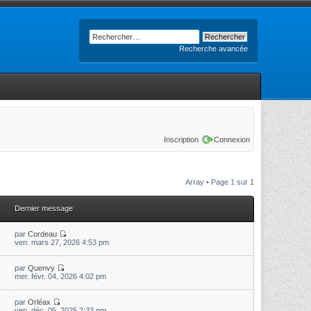
Recherche avancée
Inscription
Connexion
Array • Page
1
sur
1
Dernier message
par
Cordeau
ven. mars 27, 2026 4:53 pm
par
Quenvy
mer. févr. 04, 2026 4:02 pm
par
Orléax
ven. déc. 05, 2025 2:33 pm