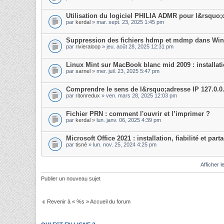
Utilisation du logiciel PHILIA ADMR pour l&rsquo;
par
kerdal
» mar. sept. 23, 2025 1:45 pm
Suppression des fichiers hdmp et mdmp dans Win
par
rivieraloop
» jeu. août 28, 2025 12:31 pm
Linux Mint sur MacBook blanc mid 2009 : installati
par
sarnel
» mer. juil. 23, 2025 5:47 pm
Comprendre le sens de l&rsquo;adresse IP 127.0.0.
par
ritonredux
» ven. mars 28, 2025 12:03 pm
Fichier PRN : comment l'ouvrir et l’imprimer ?
par
kerdal
» lun. janv. 06, 2025 4:39 pm
Microsoft Office 2021 : installation, fiabilité et part
par
tisné
» lun. nov. 25, 2024 4:25 pm
Afficher l
Publier un nouveau sujet
Revenir à « %s » Accueil du forum