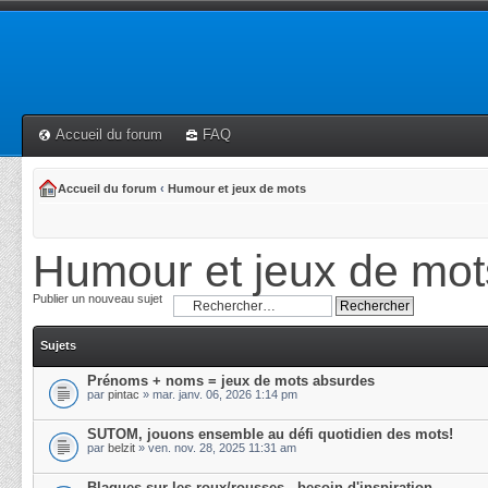
Accueil du forum
FAQ
Accueil du forum
‹
Humour et jeux de mots
Humour et jeux de mot
Publier un nouveau sujet
Sujets
Prénoms + noms = jeux de mots absurdes
par
pintac
» mar. janv. 06, 2026 1:14 pm
SUTOM, jouons ensemble au défi quotidien des mots!
par
belzit
» ven. nov. 28, 2025 11:31 am
Blagues sur les roux/rousses - besoin d'inspiration