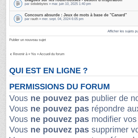
par
sebdebytes
» mar. juin 10, 2025 1:40 pm
Concours absurde : Jeux de mots à base de "Canard"
par
rauth
» mer. sept. 04, 2024 6:05 pm
Afficher les sujets p
Publier un nouveau sujet
Revenir à « %s » Accueil du forum
QUI EST EN LIGNE ?
PERMISSIONS DU FORUM
Vous
ne pouvez pas
publier de n
Vous
ne pouvez pas
répondre aux
Vous
ne pouvez pas
modifier vo
Vous
ne pouvez pas
supprimer v