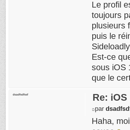
Le profil 
toujours pa
plusieurs 
puis le réi
Sideloadly
Est-ce qu
sous iOS 1
que le cer
Re: iOS 
dsadfsdfssf
par
dsadfsd
Haha, moi 