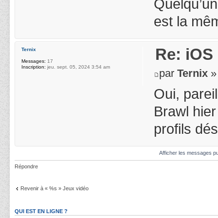
Quelqu’un 
est la même
Re: iOS 
Ternix
Messages:
17
Inscription:
jeu. sept. 05, 2024 3:54 am
par
Ternix
» 
Oui, parei
Brawl hier 
profils d
Afficher les messages pu
Répondre
Revenir à « %s » Jeux vidéo
QUI EST EN LIGNE ?