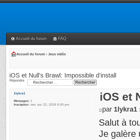
Accueil du forum
FAQ
Accueil du forum
‹
Jeux vidéo
iOS et Null's Brawl: Impossible d'install
Répondre
iOS et 
1lykra1
Messages:
1
Inscription:
mer. avr. 22, 2026 8:00 pm
par
1lykra1
Salut à to
Je galère 