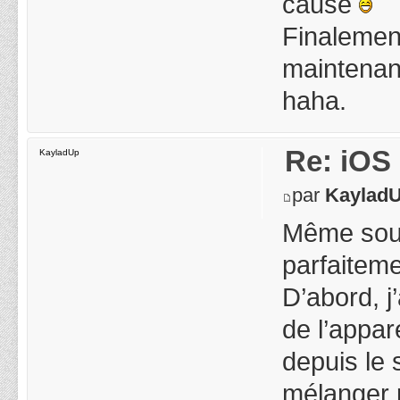
cause
Finalement
maintenant
haha.
Re: iOS 
KayladUp
par
Kaylad
Même souci 
parfaitemen
D’abord, j
de l’appar
depuis le s
mélanger p