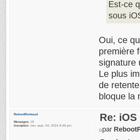
Est-ce 
sous iOS
Oui, ce qu
première f
signature 
Le plus im
de retente
bloque la 
Re: iOS 
RebootRimbaud
Messages:
18
Inscription:
mer. sept. 04, 2024 8:48 pm
par
Reboot