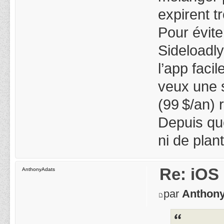
expirent tr
Pour éviter
Sideloadly
l’app faci
veux une 
(99 $/an) 
Depuis que
ni de plan
Re: iOS 
AnthonyAdats
par
Anthon