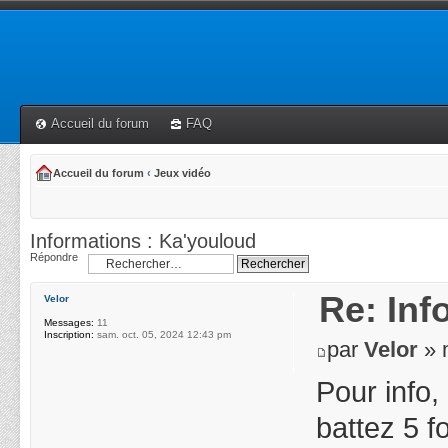
Accueil du forum
FAQ
Accueil du forum
‹
Jeux vidéo
Informations : Ka'youloud
Répondre
Re: Inf
Velor
Messages:
11
Inscription:
sam. oct. 05, 2024 12:43 pm
par
Velor
» 
Pour info,
battez 5 f