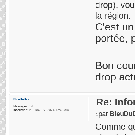
drop), vou
la région.
C'est un
portée, 
Bon cour
drop act
Re: Info
BleuDuDev
Messages:
14
Inscription:
jeu. nov. 07, 2024 12:43 am
par
BleuDu
Comme quoi