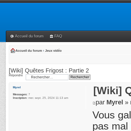
Accueil du forum
FAQ
Accueil du forum
‹
Jeux vidéo
[Wiki] Quêtes Frigost : Partie 2
Répondre
[Wiki] 
Myrel
Messages:
7
Inscription:
mer. sept. 25, 2024 11:13 am
par
Myrel
» 
Vous gal
pas mal 