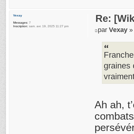
Re: [Wik
Vexay
Messages:
7
Inscription:
sam. avr. 19, 2025 11:27 pm
par
Vexay
» 
Franche
graines 
vraiment
Ah ah, t’
combats
persévér