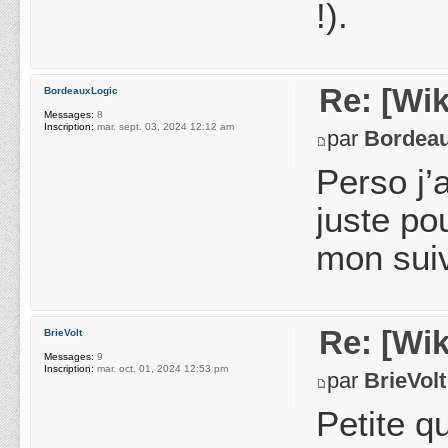
!).
Re: [Wik
BordeauxLogic
Messages:
8
Inscription:
mar. sept. 03, 2024 12:12 am
par
Bordea
Perso j’
juste po
mon suiv
Re: [Wik
BrieVolt
Messages:
9
Inscription:
mar. oct. 01, 2024 12:53 pm
par
BrieVolt
Petite q