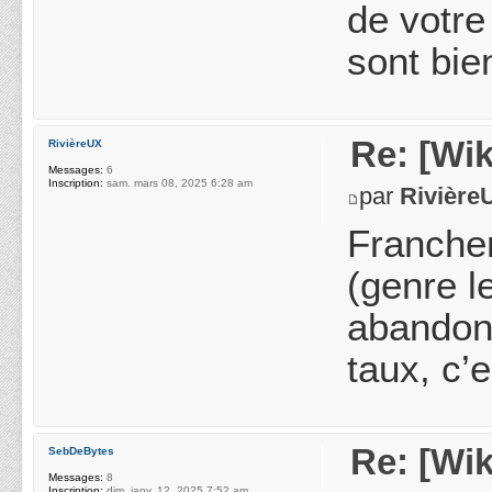
de votre
sont bie
Re: [Wik
RivièreUX
Messages:
6
Inscription:
sam. mars 08, 2025 6:28 am
par
Rivière
Franchem
(genre le
abandonn
taux, c’
Re: [Wik
SebDeBytes
Messages:
8
Inscription:
dim. janv. 12, 2025 7:52 am