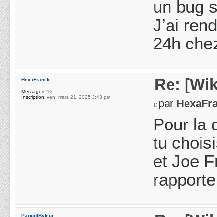
un bug s
J’ai ren
24h chez
Re: [Wik
HexaFranck
Messages:
13
Inscription:
ven. mars 21, 2025 2:43 pm
par
HexaFr
Pour la 
tu chois
et Joe F
rapporte
ParigotByteur