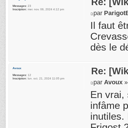
Re: [Wik
Messages:
23
Inscription:
mer. nov. 06, 2024 4:12 pm
par
Parigot
Il faut 
Crevasse
dès le d
Re: [Wik
Avoux
Messages:
12
Inscription:
lun. oct. 21, 2024 11:05 pm
par
Avoux
»
En vrai,
infâme p
inutiles
Frigost 2