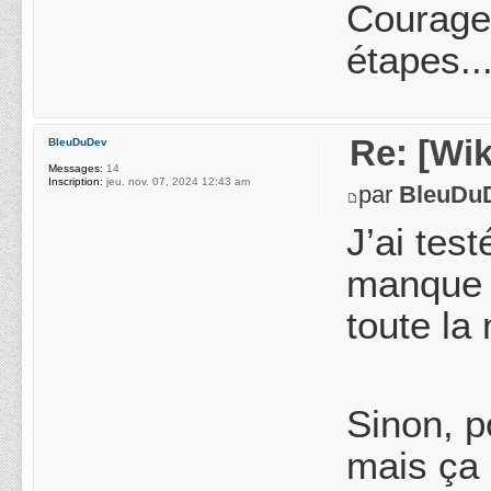
Courage,
étapes...
Re: [Wik
BleuDuDev
Messages:
14
Inscription:
jeu. nov. 07, 2024 12:43 am
par
BleuDu
J’ai tes
manque t
toute l
Sinon, p
mais ça d