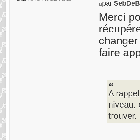
par
SebDeB
Merci po
récupére
changer 
faire app
A rappe
niveau, 
trouver.