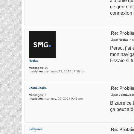
J’ajoute qu
ce genre de
connexion 
Re: Probl
par
Noziac
» s
Perso, j’ai
mon navigat
Essaie si t
Noziac
Messages:
10
Inscription:
mer. mars 12, 2025 11:38 pm
Re: Probl
JeanLuc404
par
JeanLuc4
Messages:
7
Inscription:
mar. nov. 05, 2024 9:41 pm
Bizarre ce
ça peut ai
Re: Probl
LeDévoté