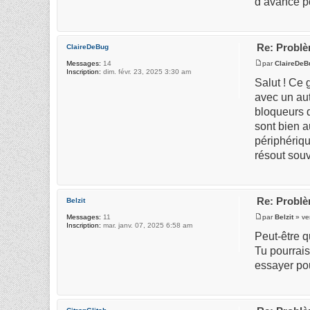
d’avance po
Re: Probl
ClaireDeBug
par
ClaireDeB
Messages:
14
Inscription:
dim. févr. 23, 2025 3:30 am
Salut ! Ce 
avec un au
bloqueurs d
sont bien a
périphériq
résout sou
Re: Probl
Belzit
par
Belzit
» ve
Messages:
11
Inscription:
mar. janv. 07, 2025 6:58 am
Peut-être q
Tu pourrais
essayer pou