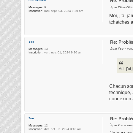
Re: Probl
CitronGlitch
par
CitronGlit
Messages:
9
Inscription:
mar. sept. 03, 2024 9:25 am
Moi, j’ai j
tchatches a
Re: Probl
Yso
par
Yso
» ven.
Messages:
13
Inscription:
ven. nov. 01, 2024 9:20 am
Moi, j’ai
Chacun son 
technique, 
connexion 
Re: Probl
Zou
par
Zou
» sam.
Messages:
12
Inscription:
dim. oct. 06, 2024 3:43 am