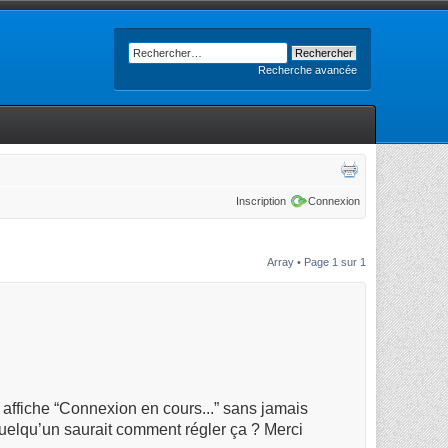
Recherche avancée
Inscription
Connexion
Array • Page
1
sur
1
 affiche “Connexion en cours...” sans jamais
. Quelqu’un saurait comment régler ça ? Merci