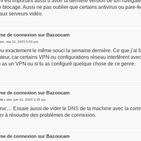
’il est important aussi d’avoir la dernière version de ton naviga
 blocage. Aussi ne pas oublier que certains antivirus ou pare-f
aux serveurs vidéo.
ème de connexion sur Bazoocam
am. mai 31, 2025 5:53 pm
 eu exactement le même souci la semaine dernière. Ce que j’ai 
eur, car certains VPN ou configurations réseau interfèrent avec
u as un VPN ou si tu as configuré quelque chose de ce genre.
ème de connexion sur Bazoocam
04
» dim. juin 01, 2025 2:35 am
 truc… Essaie aussi de vider le DNS de ta machine avec la comm
der à résoudre des problèmes de connexion.
ème de connexion sur Bazoocam