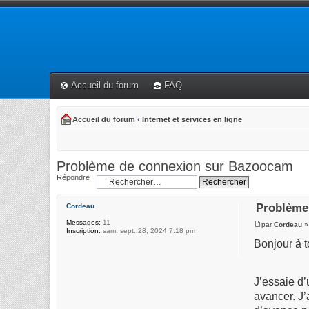
Accueil du forum
FAQ
Accueil du forum
‹
Internet et services en ligne
Problème de connexion sur Bazoocam
Répondre
Problème
Cordeau
Messages:
11
par
Cordeau
»
Inscription:
sam. sept. 28, 2024 7:18 pm
Bonjour à t
J’essaie d’
avancer. J’