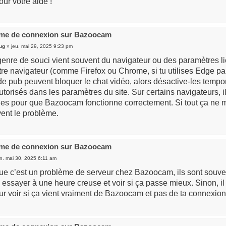
ur votre aide !
ème de connexion sur Bazoocam
ug
» jeu. mai 29, 2025 9:23 pm
genre de souci vient souvent du navigateur ou des paramètres li
tre navigateur (comme Firefox ou Chrome, si tu utilises Edge p
e pub peuvent bloquer le chat vidéo, alors désactive-les tempor
utorisés dans les paramètres du site. Sur certains navigateurs, il
ues pour que Bazoocam fonctionne correctement. Si tout ça ne 
vent le problème.
ème de connexion sur Bazoocam
n. mai 30, 2025 6:11 am
ue c’est un problème de serveur chez Bazoocam, ils sont souven
 essayer à une heure creuse et voir si ça passe mieux. Sinon, il 
r voir si ça vient vraiment de Bazoocam et pas de ta connexion