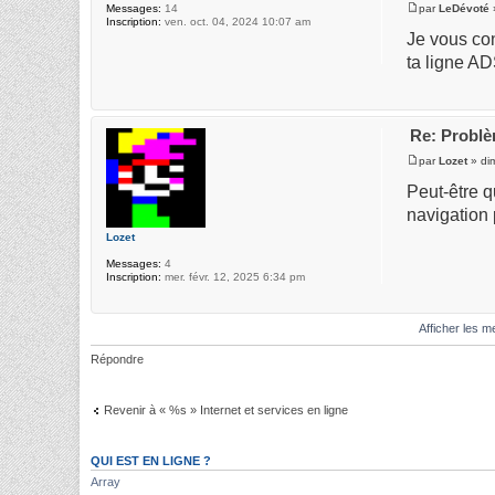
par
LeDévoté
Messages:
14
Inscription:
ven. oct. 04, 2024 10:07 am
Je vous con
ta ligne AD
Re: Probl
par
Lozet
» dim
Peut-être q
navigation
Lozet
Messages:
4
Inscription:
mer. févr. 12, 2025 6:34 pm
Afficher les 
Répondre
Revenir à « %s » Internet et services en ligne
QUI EST EN LIGNE ?
Array