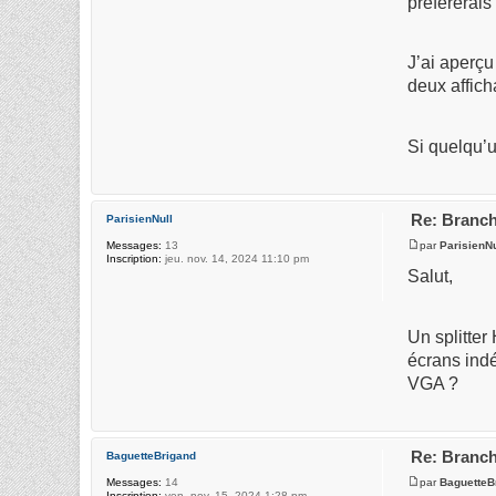
préférerai
J’ai aperçu
deux affich
Si quelqu’u
Re: Branch
ParisienNull
par
ParisienNu
Messages:
13
Inscription:
jeu. nov. 14, 2024 11:10 pm
Salut,
Un splitter
écrans indé
VGA ?
Re: Branch
BaguetteBrigand
par
BaguetteB
Messages:
14
Inscription:
ven. nov. 15, 2024 1:28 pm