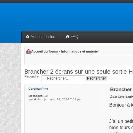
Accueil du forum
FAQ
Accueil du forum
‹
Informatique et matériel
Brancher 2 écrans sur une seule sortie 
Répondre
Brancher 
CorsicanPing
Messages:
10
par
CorsicanP
Inscription:
jeu. nov. 14, 2024 7:59 pm
Bonjour à t
J’ai un pet
moniteurs 