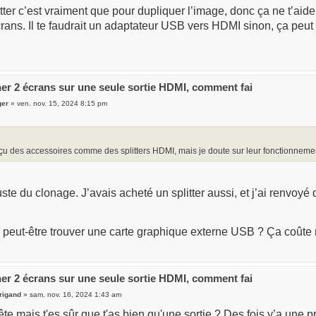
itter c’est vraiment que pour dupliquer l’image, donc ça ne t’ai
rans. Il te faudrait un adaptateur USB vers HDMI sinon, ça peut 
er 2 écrans sur une seule sortie HDMI, comment fai
ger
» ven. nov. 15, 2024 8:15 pm
rçu des accessoires comme des splitters HDMI, mais je doute sur leur fonctionneme
juste du clonage. J’avais acheté un splitter aussi, et j’ai renvoyé 
s peut-être trouver une carte graphique externe USB ? Ça coûte
er 2 écrans sur une seule sortie HDMI, comment fai
rigand
» sam. nov. 16, 2024 1:43 am
te mais t'es sûr que t'as bien qu'une sortie ? Des fois y’a une 