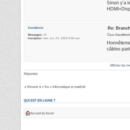
Sinon y’a l
HDMI+Displa
Re: Branch
CocoDevin
par
CocoDevi
Messages:
15
Inscription:
mer. oct. 23, 2024 6:00 am
Honnêtement
câbles part
Afficher les 
Répondre
Revenir à « %s » Informatique et matériel
QUI EST EN LIGNE ?
Accueil du forum