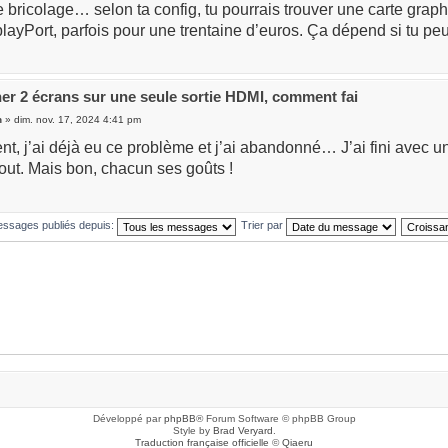
e bricolage… selon ta config, tu pourrais trouver une carte gr
yPort, parfois pour une trentaine d’euros. Ça dépend si tu peux 
er 2 écrans sur une seule sortie HDMI, comment fai
n
» dim. nov. 17, 2024 4:41 pm
, j’ai déjà eu ce problème et j’ai abandonné… J’ai fini avec un
out. Mais bon, chacun ses goûts !
messages publiés depuis:
Trier par
Développé par
phpBB
® Forum Software © phpBB Group
Style by
Brad Veryard
.
Traduction française officielle
©
Qiaeru