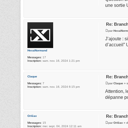
une sortie
Re: Branch
par
HexaNorm
J’ajoute : 
d’accueil” 
HexaNormand
Messages:
17
Inscription:
sam. nov. 16, 2024 1:21 pm
Re: Branch
Claque
par
Claque
» s
Messages:
7
Inscription:
sam. nov. 16, 2024 6:15 pm
Attention, 
dépanne pou
Re: Branch
Orléax
par
Orléax
» d
Messages:
15
Inscription:
mer. sept. 04, 2024 12:11 am