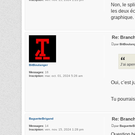
Non, le spl
les deux éc
graphique.
Re: Branch
par
BitBoulan
J’ai ape
BitBoulanger
Messages:
16
Inscription:
mar. oct. 01, 2024 5:26 am
Oui, c’est 
Tu pourrai
Re: Branch
BaguetteBrigand
par
BaguetteB
Messages:
14
Inscription:
ven. nov. 15, 2024 1:28 pm
Question bê