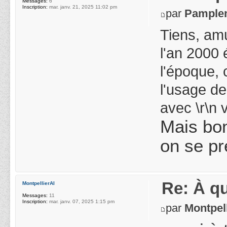
Messages:
6
Inscription:
mar. janv. 21, 2025 11:02 pm
par
Pample
Tiens, am
l'an 2000 
l'époque, 
l'usage de
avec \r\n 
Mais bon
on se pr
Re: À qu
MontpellierAI
Messages:
11
Inscription:
mar. janv. 07, 2025 1:15 pm
par
Montpel