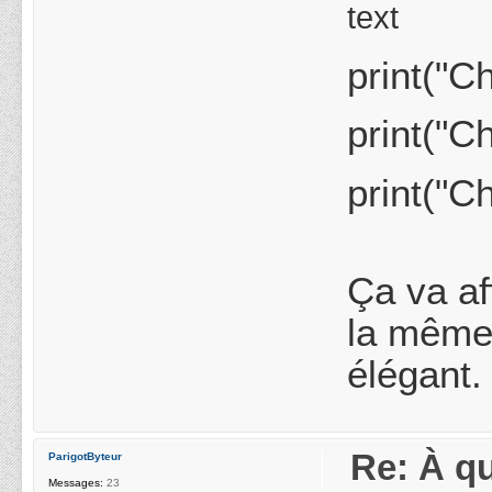
text
print("C
print("C
print("C
Ça va af
la même 
élégant.
Re: À qu
ParigotByteur
Messages:
23