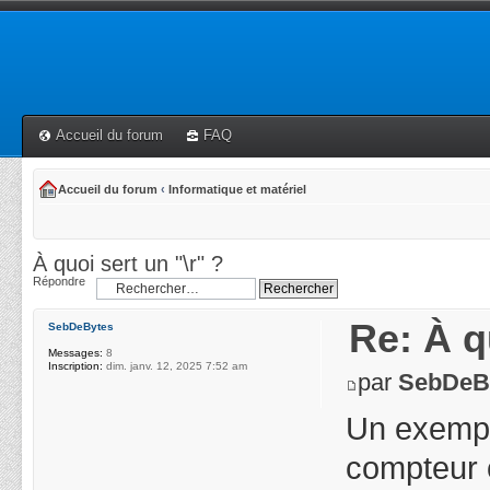
Accueil du forum
FAQ
Accueil du forum
‹
Informatique et matériel
À quoi sert un "\r" ?
Répondre
Re: À q
SebDeBytes
Messages:
8
Inscription:
dim. janv. 12, 2025 7:52 am
par
SebDeB
Un exemple
compteur 