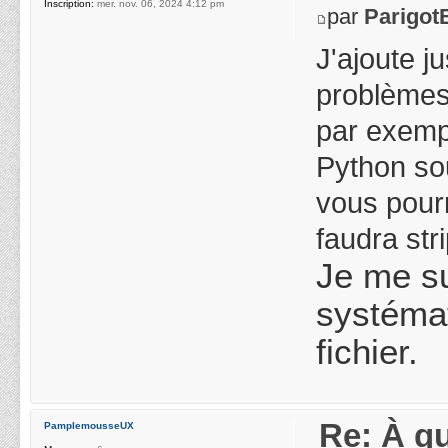
Inscription:
mer. nov. 06, 2024 4:12 pm
par
Parigot
J'ajoute j
problèmes 
par exempl
Python sou
vous pourr
faudra stri
Je me sui
systémat
fichier.
Re: À qu
PamplemousseUX