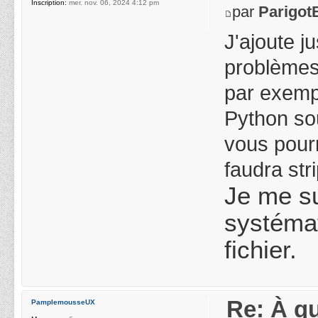
Inscription:
mer. nov. 06, 2024 4:12 pm
par
Parigot
J'ajoute j
problèmes 
par exempl
Python sou
vous pourr
faudra stri
Je me sui
systémat
fichier.
Re: À qu
PamplemousseUX