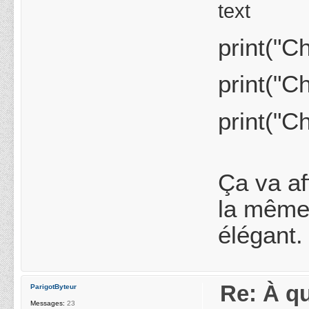
text
print("C
print("C
print("C
Ça va af
la même 
élégant.
Re: À qu
ParigotByteur
Messages:
23