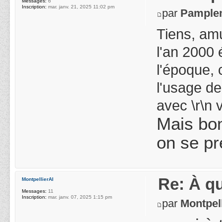
Messages:
6
Inscription:
mar. janv. 21, 2025 11:02 pm
par
Pample
Tiens, am
l'an 2000 
l'époque, 
l'usage de
avec \r\n 
Mais bon
on se pr
Re: À qu
MontpellierAI
Messages:
11
Inscription:
mar. janv. 07, 2025 1:15 pm
par
Montpel