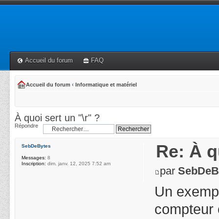
Accueil du forum
FAQ
Accueil du forum
‹
Informatique et matériel
À quoi sert un "\r" ?
Répondre
Re: À q
SebDeBytes
Messages:
8
Inscription:
dim. janv. 12, 2025 7:52 am
par
SebDeB
Un exemple
compteur 