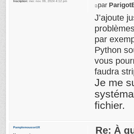
Inscription:
mer. nov. 06, 2024 4:12 pm
par
Parigot
J'ajoute j
problèmes 
par exempl
Python sou
vous pourr
faudra stri
Je me sui
systémat
fichier.
Re: À qu
PamplemousseUX