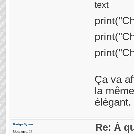
text
print("C
print("C
print("C
Ça va af
la même 
élégant.
Re: À qu
ParigotByteur
Messages:
23