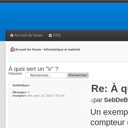
Accueil du forum
FAQ
Accueil du forum
‹
Informatique et matériel
À quoi sert un "\r" ?
Répondre
Re: À q
SebDeBytes
Messages:
8
Inscription:
dim. janv. 12, 2025 7:52 am
par
SebDeB
Un exemple
compteur 