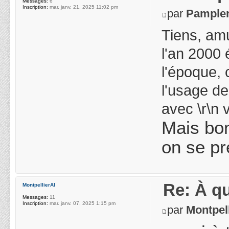
Messages:
6
Inscription:
mar. janv. 21, 2025 11:02 pm
par
Pample
Tiens, am
l'an 2000 
l'époque, 
l'usage de
avec \r\n 
Mais bon
on se pr
Re: À qu
MontpellierAI
Messages:
11
Inscription:
mar. janv. 07, 2025 1:15 pm
par
Montpel