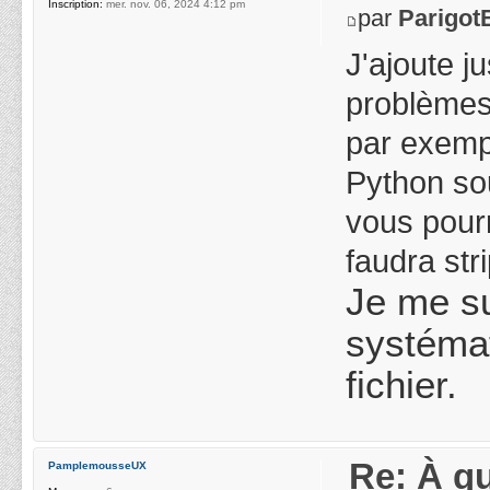
Inscription:
mer. nov. 06, 2024 4:12 pm
par
Parigot
J'ajoute j
problèmes 
par exempl
Python sou
vous pourr
faudra stri
Je me sui
systémat
fichier.
Re: À qu
PamplemousseUX