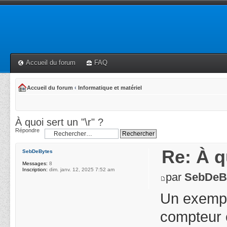
Accueil du forum
FAQ
Accueil du forum
‹
Informatique et matériel
À quoi sert un "\r" ?
Répondre
Re: À q
SebDeBytes
Messages:
8
Inscription:
dim. janv. 12, 2025 7:52 am
par
SebDeB
Un exemple
compteur 