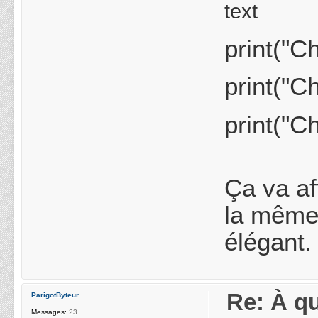
text
print("C
print("C
print("C
Ça va af
la même 
élégant.
Re: À qu
ParigotByteur
Messages:
23