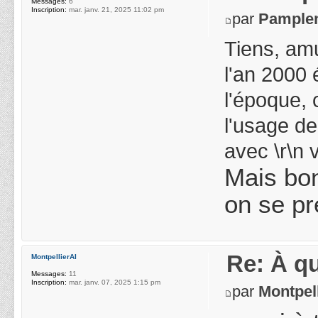
Messages:
6
Inscription:
mar. janv. 21, 2025 11:02 pm
par
Pample
Tiens, am
l'an 2000 
l'époque, 
l'usage de
avec \r\n 
Mais bon
on se pr
Re: À qu
MontpellierAI
Messages:
11
Inscription:
mar. janv. 07, 2025 1:15 pm
par
Montpel