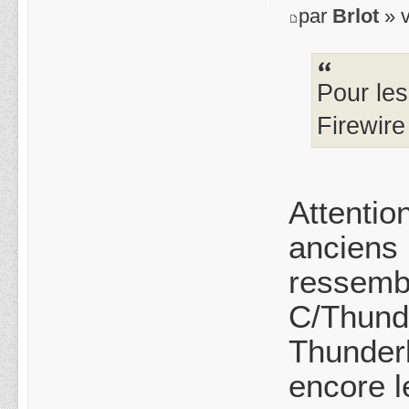
par
Brlot
» v
Pour le
Firewire
Attentio
anciens 
ressemb
C/Thunde
Thunderb
encore l