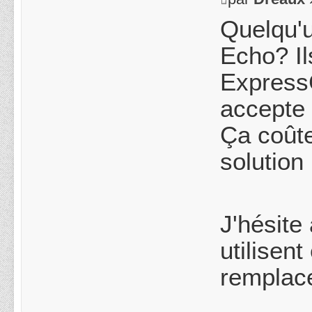
Quelqu'u
Echo? Il
ExpressC
accepte 
Ça coûte
solution
J'hésite
utilisen
remplace