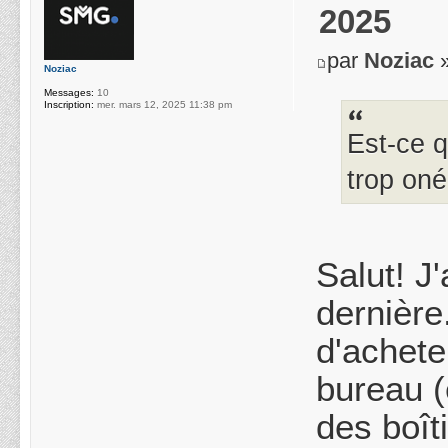
2025
par
Noziac
»
Noziac
Messages:
10
Inscription:
mer. mars 12, 2025 11:38 pm
Est-ce q
trop oné
Salut! J
dernière
d'achete
bureau (
des boît