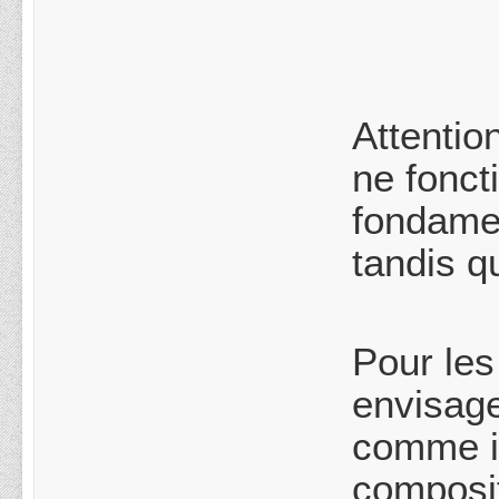
Attentio
ne fonct
fondamen
tandis q
Pour les
envisag
comme in
composi