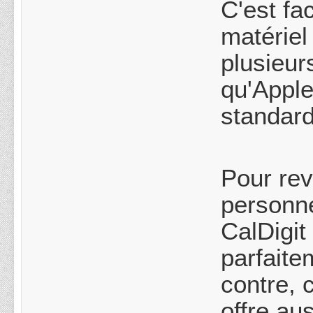
C'est fa
matériel 
plusieur
qu'Apple
standard
Pour reve
personne
CalDigit
parfait
contre, 
offre aus