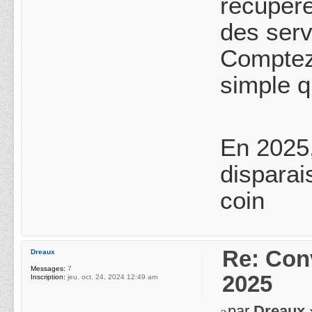
récupére
des serv
Comptez 
simple q
En 2025,
disparai
coin
Re: Conv
Dreaux
Messages:
7
2025
Inscription:
jeu. oct. 24, 2024 12:49 am
par
Dreaux