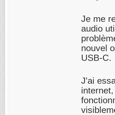
Je me re
audio ut
problème
nouvel o
USB-C.
J'ai ess
internet
fonction
visiblem