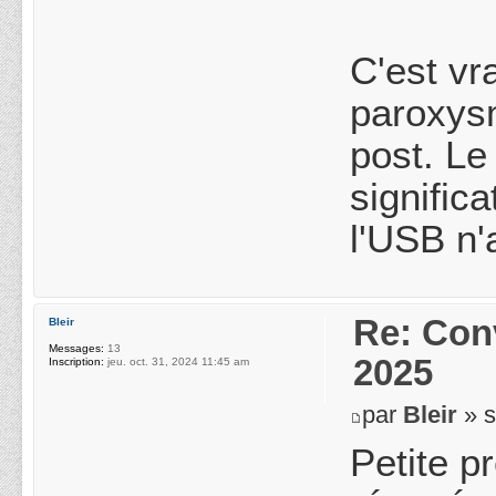
C'est v
paroxysm
post. Le
signific
l'USB n'
Re: Conv
Bleir
Messages:
13
2025
Inscription:
jeu. oct. 31, 2024 11:45 am
par
Bleir
» s
Petite p