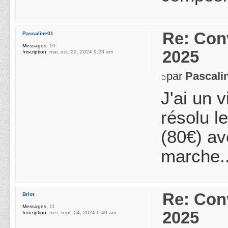
Re: Conv
Pascaline01
Messages:
10
2025
Inscription:
mar. oct. 22, 2024 9:23 am
par
Pascali
J'ai un v
résolu l
(80€) av
marche..
Re: Conv
Brlot
Messages:
11
2025
Inscription:
mer. sept. 04, 2024 6:40 am