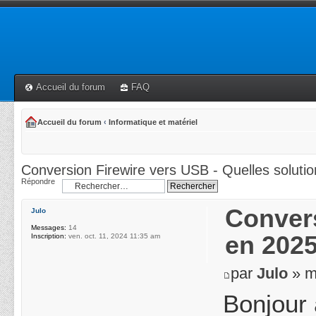
Accueil du forum
FAQ
Accueil du forum
‹
Informatique et matériel
Conversion Firewire vers USB - Quelles soluti
Répondre
Convers
Julo
Messages:
14
en 202
Inscription:
ven. oct. 11, 2024 11:35 am
par
Julo
» m
Bonjour 