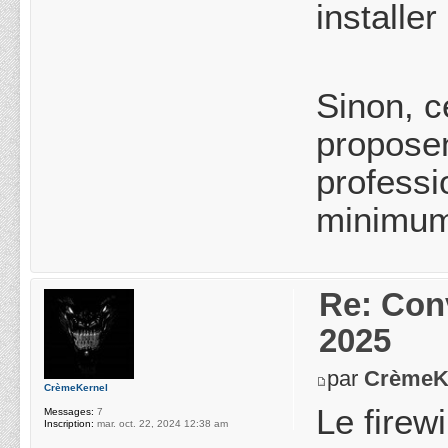
installer
Sinon, 
proposen
professi
minimum
Re: Conv
2025
par
CrèmeK
CrèmeKernel
Le firew
Messages:
7
Inscription:
mar. oct. 22, 2024 12:38 am