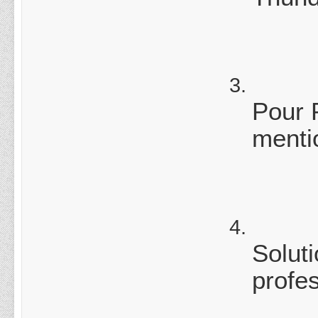
Pour 
mentio
Solut
profe