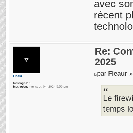
avec son
récent p
technolo
Re: Conv
2025
par
Fleaur
»
Fleaur
Messages:
6
Inscription:
mer. sept. 04, 2024 5:50 pm
Le firew
temps lo