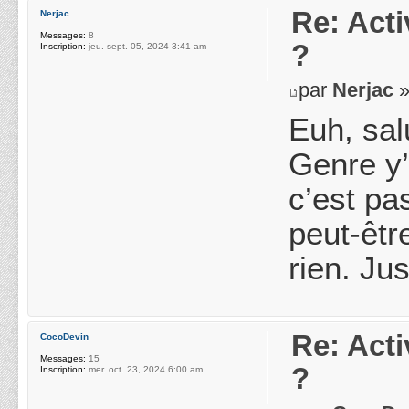
Re: Acti
Nerjac
Messages:
8
?
Inscription:
jeu. sept. 05, 2024 3:41 am
par
Nerjac
»
Euh, sal
Genre y’
c’est pa
peut-êtr
rien. Jus
Re: Acti
CocoDevin
Messages:
15
?
Inscription:
mer. oct. 23, 2024 6:00 am