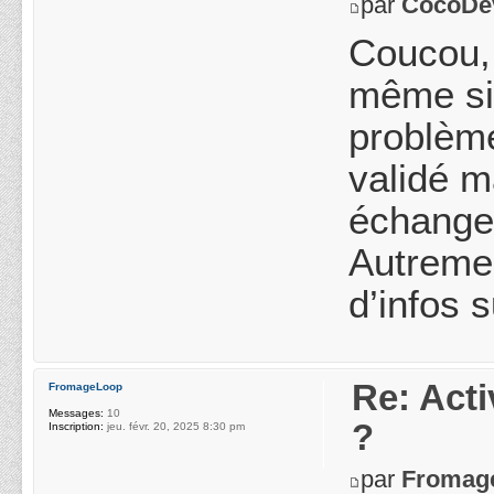
par
CocoDe
Coucou, 
même si 
problème
validé m
échange 
Autremen
d’infos 
Re: Acti
FromageLoop
Messages:
10
?
Inscription:
jeu. févr. 20, 2025 8:30 pm
par
Fromag