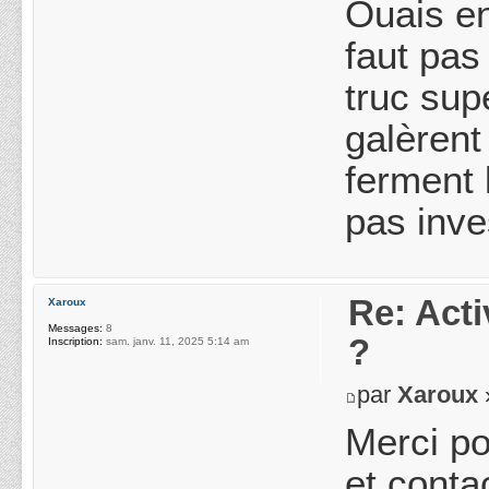
Ouais en
faut pas
truc sup
galèrent
ferment 
pas inves
Re: Acti
Xaroux
Messages:
8
?
Inscription:
sam. janv. 11, 2025 5:14 am
par
Xaroux
Merci po
et conta