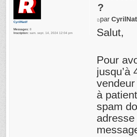
?
par
CyrilNat
CyrilNatif
Salut,
Messages:
8
Inscription:
sam. sept. 14, 2024 12:04 pm
Pour avo
jusqu’à 
vendeur 
à patien
spam don
adresse 
messages