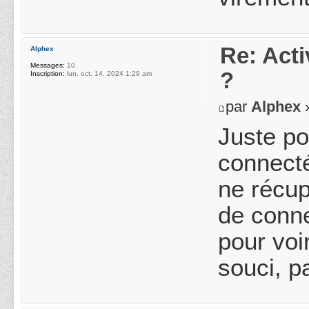
Re: Acti
Alphex
Messages:
10
?
Inscription:
lun. oct. 14, 2024 1:29 am
par
Alphex
»
Juste po
connecté
ne récup
de conne
pour voi
souci, p