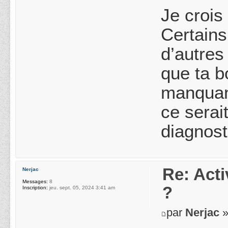
Je crois
Certains
d’autres
que ta b
manquant
ce serai
diagnost
Re: Acti
Nerjac
Messages:
8
?
Inscription:
jeu. sept. 05, 2024 3:41 am
par
Nerjac
»