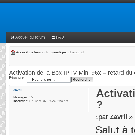
Accueil du forum
FAQ
Accueil du forum
‹
Informatique et matériel
Activation de la Box IPTV Mini 96x – retard du
Répondre
Activat
Zavril
Messages:
15
?
Inscription:
lun. sept. 02, 2024 8:54 pm
par
Zavril
» 
Salut à 