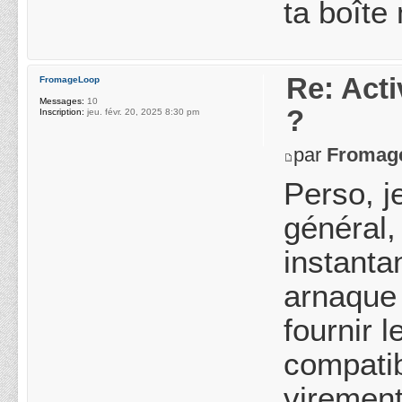
ta boîte 
Re: Acti
FromageLoop
Messages:
10
?
Inscription:
jeu. févr. 20, 2025 8:30 pm
par
Fromag
Perso, j
général,
instanta
arnaque 
fournir 
compatib
virement