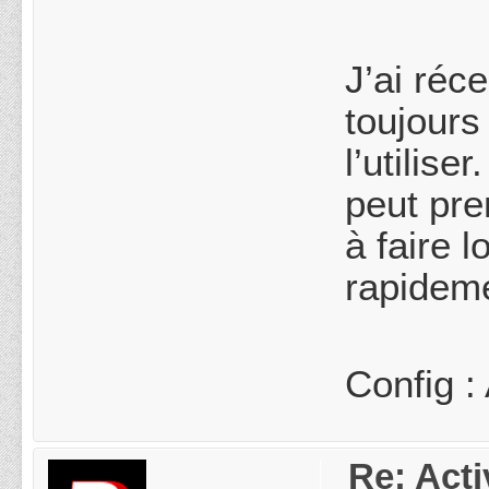
J’ai ré
toujours
l’utilis
peut pr
à faire l
rapideme
Config :
Re: Acti